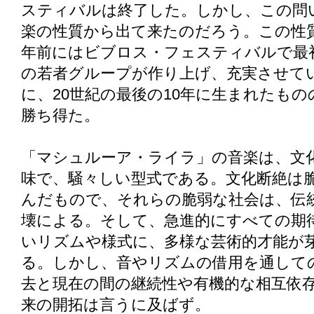
スティバルは終了した。しかし、この問
楽の性質から出て来たのだろう。この性質
年前にはビブロス・フェスティバルで最
の若者グループが作り上げ、充実させて
に、20世紀の最後の10年に生まれたも
勝ち得た。
「マシュルーア・ライラ」の音楽は、文
味で、騒々しい型式である。文化断絶は
んだもので、それらの脆弱な社会は、伝
壊による。そして、急進的にすべての期
いリズムや様式に、多様な芸術的才能が
る。しかし、音やリズムの借用を通して
去と現在の間の継続性や有機的な相互依
来の開拓は言うに及ばず。