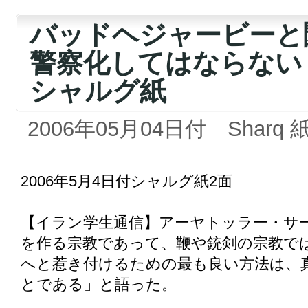
バッドヘジャービーと
警察化してはならな
シャルグ紙
2006年05月04日付 Sharq 
2006年5月4日付シャルグ紙2面
【イラン学生通信】アーヤトッラー・サ
を作る宗教であって、鞭や銃剣の宗教で
へと惹き付けるための最も良い方法は、
とである」と語った。