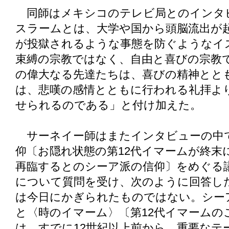
同師はメキシコのテレビ局とのインタ
スラームとは、大学や国から頭脳流出が
が投獄されるような事態を防ぐようなイ
束縛の宗教ではなく、自由と喜びの宗教
の偉大なる先達たちは、喜びの精神とと
は、悲嘆の感情とともに行われる礼拝よ
せられるのである」と付け加えた。
サーネイー師はまたインタビューの中
仰〔お隠れ状態の第12代イマームが終末
再臨するとのシーア派の信仰〕をめぐる
について質問を受け、次のように回答し
は今日にかぎられたものではない。シー
と〈時のイマーム〉〔第12代イマームの
は、すでに12世紀以上前から、重要なテ