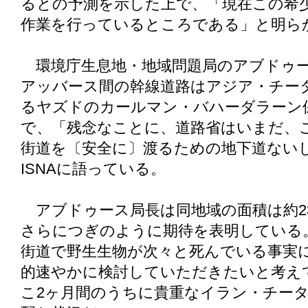
るとの予測を示した上で、「現在この希
作業を行っているところである」と明ら
環境庁生息地・地域問題局のアブドゥー
アッバース間の幹線道路はアジア・チー
るヤズドのカールマン・バハーダラーン
で、「残念なことに、道路省はいまだ、
街道を〔安全に〕渡るための地下道ない
ISNAに語っている。
アブドゥース局長は同地域の面積は約2
さらにつぎのように期待を表明している
街道で野生生物が次々と死んでいる事実
的速やかに検討していただきたいと考え
こ2ヶ月間のうちに貴重なイラン・チー