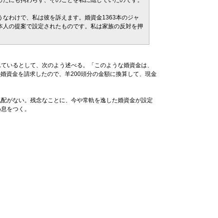
ったにも拘わらず、そのことを私に隠していたのです。
なわけで、私は彼を訴えます。婚資金1363本のジャ
本人の提案で設定されたものです。私は家族の反対を押
ているとして、次のよう述べる。「このような婚資金は、
の婚資金を請求したので、羊200頭分の金額に換算して、現金
配がない。残念なことに、今や常軌を逸した婚資金が設定
め息をつく。