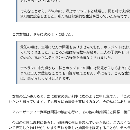
返し言っていたものです。
そんなことから、23の時に、私はホッジャトと結婚し、同じ村で夫
200頭に設定しました。私たちは部族的な生活を送っていたからです
この女性は、さらに次のように続けた。
最初の頃は、生活になんの問題もありませんでした。ホッジャトはよ
くしてくれました。ところが結婚から数年が経ち、二人の子供をもう
のため、私たちはテヘランへの移住を余儀なくされました。
テヘランに来た頃から、私とホッジャトの間には問題が生じるように
まではほんの些細なことでも口論が絶えません。私はもう、こんな生
は、夫からしっかりと頂きます。
女性の話が終わると、次に彼女の夫が判事に次のように申し立てた。「この
れたいと思っています。でも彼女に婚資金を支払う力など、今の私にはあり
アムーザーディー判事は問題の検討を行い、その他の離婚訴訟と同様、後日
今回の女性は農村に暮らし、部族的な生活を営んでいたために、このような
いて設定したわけだが、いまや常軌を逸した婚資金を設定することが、テヘ