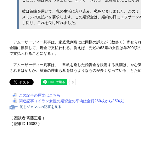
ことに、私は気がつきました。エフサーンには一度結婚したことがあ
彼は策略を用いて、私の生活に入り込み、私をだましました。このよう
スミンの支払いを要求します。この婚資金は、婚約の日にエフサーン
し切り、これを受け容れました。
アムーザーディー判事は、家庭裁判所には同様の訴えが〔数多く〕寄せられ
金額に換算して、現金で支払われる。例えば、先述の63歳の女性は羊200頭
で支払われることになる」。
アムーザーディー判事は、「常軌を逸した婚資金を設定する風潮は、やむ気
されるばかりか、離婚の理由も耳を疑うようなものが多くなっている」とた
この記事の原文はこちら
関連記事（イラン女性の婚資金の平均は金貨260枚から350枚）
同じジャンルの記事を見る
（ 翻訳者:斉藤正道 ）
（ 記事ID:16382 )