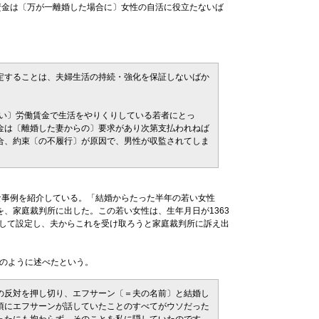
資金は〔万が一離婚した場合に〕女性の自活に役立たないば
定することは、夫婦生活の持続・強化を保証しないばか
ない〕労働賃金で生活をやりくりしている若者にとっ
金は〔離婚した妻からの〕要求があり次第支払われねば
合、約束〔の不履行〕が原因で、男性が収監されてしま
事例を紹介している。「結婚からたった半年の若い女性
を、家庭裁判所に出した。この若い女性は、生年月日が1363
金として設定し、夫からこれを受け取ろうと家庭裁判所に訴え出
のように述べたという。
の反対を押し切り、エフサーン〔＝夫の名前〕と結婚し
頃にエフサーンが話していたことのすべてがウソだった