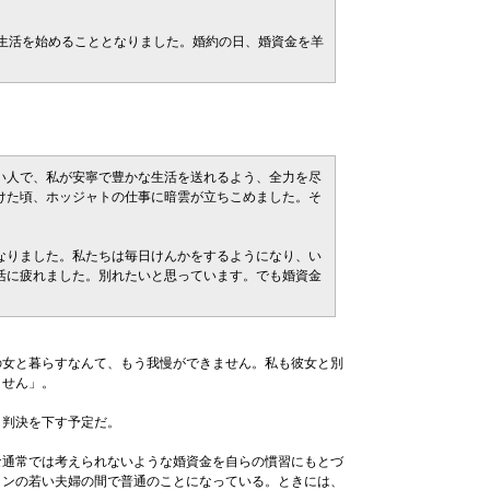
婦生活を始めることとなりました。婚約の日、婚資金を羊
。
い人で、私が安寧で豊かな生活を送れるよう、全力を尽
けた頃、ホッジャトの仕事に暗雲が立ちこめました。そ
なりました。私たちは毎日けんかをするようになり、い
活に疲れました。別れたいと思っています。でも婚資金
女と暮らすなんて、もう我慢ができません。私も彼女と別
ません」。
判決を下す予定だ。
通常では考えられないような婚資金を自らの慣習にもとづ
ランの若い夫婦の間で普通のことになっている。ときには、