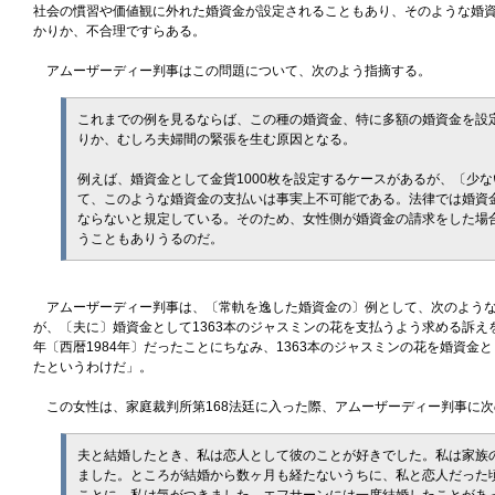
社会の慣習や価値観に外れた婚資金が設定されることもあり、そのような婚
かりか、不合理ですらある。
アムーザーディー判事はこの問題について、次のよう指摘する。
これまでの例を見るならば、この種の婚資金、特に多額の婚資金を設
りか、むしろ夫婦間の緊張を生む原因となる。
例えば、婚資金として金貨1000枚を設定するケースがあるが、〔少
て、このような婚資金の支払いは事実上不可能である。法律では婚資
ならないと規定している。そのため、女性側が婚資金の請求をした場
うこともありうるのだ。
アムーザーディー判事は、〔常軌を逸した婚資金の〕例として、次のような
が、〔夫に〕婚資金として1363本のジャスミンの花を支払うよう求める訴え
年〔西暦1984年〕だったことにちなみ、1363本のジャスミンの花を婚資
たというわけだ」。
この女性は、家庭裁判所第168法廷に入った際、アムーザーディー判事に次
夫と結婚したとき、私は恋人として彼のことが好きでした。私は家族
ました。ところが結婚から数ヶ月も経たないうちに、私と恋人だった