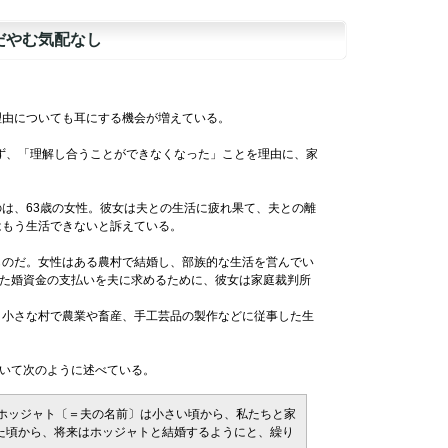
だやむ気配なし
理由についても耳にする機会が増えている。
ず、「理解し合うことができなくなった」ことを理由に、家
は、63歳の女性。彼女は夫との生活に疲れ果て、夫との離
はもう生活できないと訴えている。
のだ。女性はある農村で結婚し、部族的な生活を営んでい
した婚資金の支払いを夫に求めるために、彼女は家庭裁判所
、小さな村で農業や畜産、手工芸品の製作などに従事した生
いて次のように述べている。
。ホッジャト〔＝夫の名前〕は小さい頃から、私たちと家
た頃から、将来はホッジャトと結婚するようにと、繰り