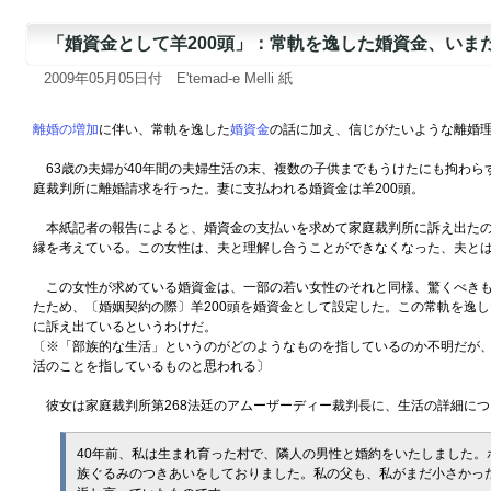
「婚資金として羊200頭」：常軌を逸した婚資金、いま
2009年05月05日付 E'temad-e Melli 紙
離婚の増加
に伴い、常軌を逸した
婚資金
の話に加え、信じがたいような離婚
63歳の夫婦が40年間の夫婦生活の末、複数の子供までもうけたにも拘わら
庭裁判所に離婚請求を行った。妻に支払われる婚資金は羊200頭。
本紙記者の報告によると、婚資金の支払いを求めて家庭裁判所に訴え出たの
縁を考えている。この女性は、夫と理解し合うことができなくなった、夫と
この女性が求めている婚資金は、一部の若い女性のそれと同様、驚くべきも
たため、〔婚姻契約の際〕羊200頭を婚資金として設定した。この常軌を逸
に訴え出ているというわけだ。
〔※「部族的な生活」というのがどのようなものを指しているのか不明だが
活のことを指しているものと思われる〕
彼女は家庭裁判所第268法廷のアムーザーディー裁判長に、生活の詳細につ
40年前、私は生まれ育った村で、隣人の男性と婚約をいたしました
族ぐるみのつきあいをしておりました。私の父も、私がまだ小さかっ