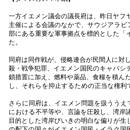
一方イエメン議会の議長府は、昨日ヤフ
主催による会議のなかで、サウジアラビ
部にある重要な軍事拠点を標的とした「
た。
同府は同作戦が、侵略連合が民間人に対
殺・戦争犯罪、イエメン国民のキャパシ
鎖措置に加え、燃料や薬品、食糧を積ん
し、それらを抑止するための正当な権利
さらに同府は、イエメン問題を扱ううえ
における不平等や、言論を圧殺し、湾岸
目的とした湾岸びいきの明白な偏りが生
の配下の国々がイエメン国民・イラク国