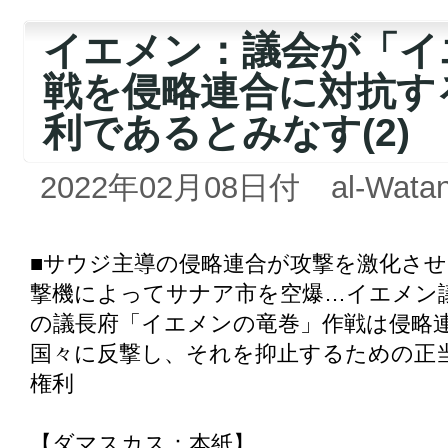
イエメン：議会が「イ
戦を侵略連合に対抗す
利であるとみなす(2)
2022年02月08日付 al-Wata
■サウジ主導の侵略連合が攻撃を激化させ
撃機によってサナア市を空爆…イエメン
の議長府「イエメンの竜巻」作戦は侵略
国々に反撃し、それを抑止するための正
権利
【ダマスカス：本紙】