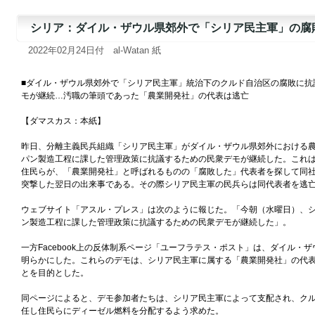
シリア：ダイル・ザウル県郊外で「シリア民主軍」の腐敗
2022年02月24日付 al-Watan 紙
■ダイル・ザウル県郊外で「シリア民主軍」統治下のクルド自治区の腐敗に抗
モが継続…汚職の筆頭であった「農業開発社」の代表は逃亡
【ダマスカス：本紙】
昨日、分離主義民兵組織「シリア民主軍」がダイル・ザウル県郊外における
パン製造工程に課した管理政策に抗議するための民衆デモが継続した。これ
住民らが、「農業開発社」と呼ばれるものの「腐敗した」代表者を探して同
突撃した翌日の出来事である。その際シリア民主軍の民兵らは同代表者を逃
ウェブサイト「アスル・プレス」は次のように報じた。「今朝（水曜日）、
ン製造工程に課した管理政策に抗議するための民衆デモが継続した」。
一方Facebook上の反体制系ページ「ユーフラテス・ポスト」は、ダイル
明らかにした。これらのデモは、シリア民主軍に属する「農業開発社」の代
とを目的とした。
同ページによると、デモ参加者たちは、シリア民主軍によって支配され、ク
任し住民らにディーゼル燃料を分配するよう求めた。