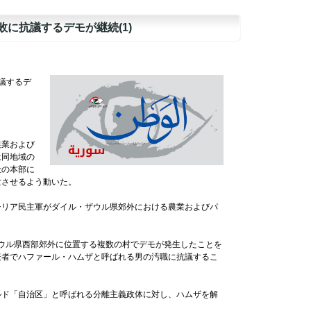
に抗議するデモが継続(1)
議するデ
農業および
は同地域の
社の本部に
亡させるよう動いた。
シリア民主軍がダイル・ザウル県郊外における農業およびパ
・ザウル県西部郊外に位置する複数の村でデモが発生したことを
表者でハファール・ハムザと呼ばれる男の汚職に抗議するこ
ルド「自治区」と呼ばれる分離主義政体に対し、ハムザを解