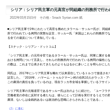
シリア：シリア民主軍の元高官が同組織の刑務所で行われ
2022年03月15日付 その他 - Snack Syrian.com 紙
■シリア民主軍で2年にわたって高官を務めたタラール・サッルー氏が、同組
所で行われている拷問の実態を証言…サッルー氏「米国はこれらの刑務所で
る全ての違反について承知している」
【スナック・シリアン・ドットコム】
「シリア民主軍」の元司令官であるタラール・サッルー氏は、同軍に属する
おける拷問について言及し、それらの刑務所内で行われている拷問の犠牲に
の数は、これまで公表されてきたものよりもはるかに多いことを明らかにし
同氏は、2017年にシリア民主軍を離れて以来居住しているトルコで放送され
証言した。「2016年、ハマーム・トゥルクマーン村の住民10人がラッス・
この粛清の責任を負っているのは、現在ラッカ市全域を掌握しているフサイ
シリア民主軍の元報道官であるサッルー氏は次のように続けた。「ユーフラ
労働者党の存在に反対する者たちは、彼らにとって計画を実行するうえでの
粛清、ないしは金銭的あるいは政治的な恐喝にさらされることである」。
（2）に進む