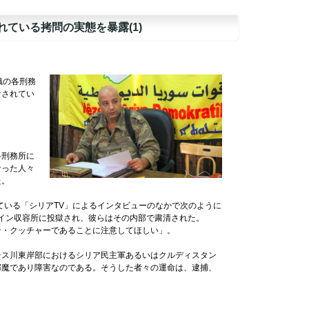
ている拷問の実態を暴露(1)
織の各刑務
なされてい
各刑務所に
なった人々
た。
ている「シリアTV」によるインタビューのなかで次のように
アイン収容所に投獄され、彼らはその内部で粛清された。
ン・クッチャーであることに注意してほしい」。
テス川東岸部におけるシリア民主軍あるいはクルディスタン
邪魔であり障害なのである。そうした者々の運命は、逮捕、