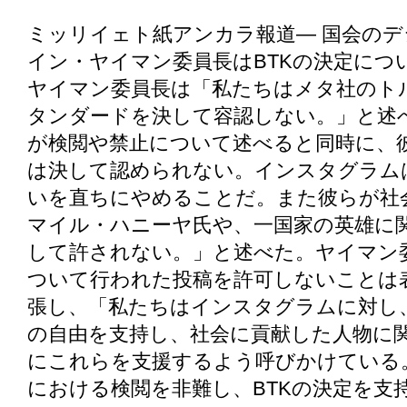
ミッリイェト紙アンカラ報道― 国会の
イン・ヤイマン委員長はBTKの決定につ
ヤイマン委員長は「私たちはメタ社のト
タンダードを決して容認しない。」と述
が検閲や禁止について述べると同時に、
は決して認められない。インスタグラム
いを直ちにやめることだ。また彼らが社
マイル・ハニーヤ氏や、一国家の英雄に
して許されない。」と述べた。ヤイマン
ついて行われた投稿を許可しないことは
張し、「私たちはインスタグラムに対し
の自由を支持し、社会に貢献した人物に
にこれらを支援するよう呼びかけている
における検閲を非難し、BTKの決定を支