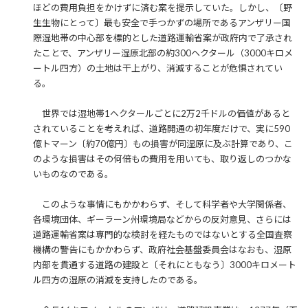
ほどの費用負担をかけずに済む案を提示していた。しかし、〔野
生生物にとって〕最も安全で手つかずの場所であるアンザリー国
際湿地帯の中心部を標的とした道路運輸省案が政府内で了承され
たことで、アンザリー湿原北部の約300ヘクタール（3000キロメ
ートル四方）の土地は干上がり、消滅することが危惧されてい
る。
世界では湿地帯1ヘクタールごとに2万2千ドルの価値があると
されていることを考えれば、道路開通の初年度だけで、実に590
億トマーン〔約70億円〕もの損害が同湿原に及ぶ計算であり、こ
のような損害はその何倍もの費用を用いても、取り返しのつかな
いものなのである。
このような事情にもかかわらず、そして科学者や大学関係者、
各環境団体、ギーラーン州環境局などからの反対意見、さらには
道路運輸省案は専門的な検討を経たものではないとする全国査察
機構の警告にもかかわらず、政府社会基盤委員会はなおも、湿原
内部を貫通する道路の建設と〔それにともなう〕3000キロメート
ル四方の湿原の消滅を支持したのである。