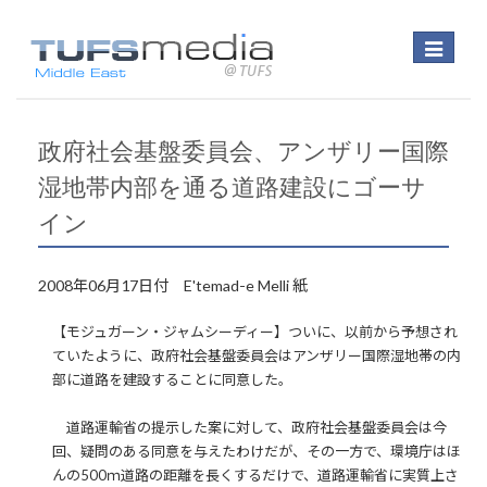
Toggle
navigatio
政府社会基盤委員会、アンザリー国際
湿地帯内部を通る道路建設にゴーサ
イン
2008年06月17日付 E'temad-e Melli 紙
【モジュガーン・ジャムシーディー】ついに、以前から予想され
ていたように、政府社会基盤委員会はアンザリー国際湿地帯の内
部に道路を建設することに同意した。
道路運輸省の提示した案に対して、政府社会基盤委員会は今
回、疑問のある同意を与えたわけだが、その一方で、環境庁はほ
んの500ｍ道路の距離を長くするだけで、道路運輸省に実質上さ