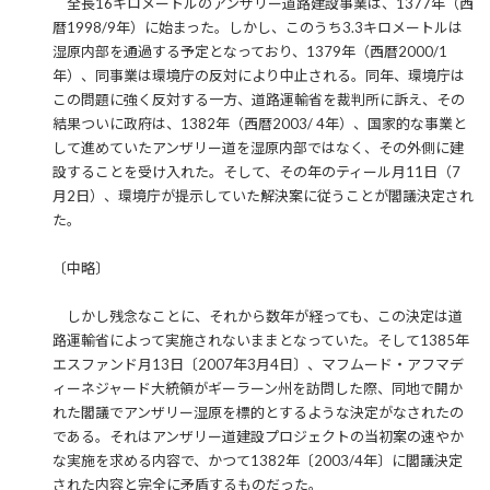
全長16キロメートルのアンザリー道路建設事業は、1377年（西
暦1998/9年）に始まった。しかし、このうち3.3キロメートルは
湿原内部を通過する予定となっており、1379年（西暦2000/1
年）、同事業は環境庁の反対により中止される。同年、環境庁は
この問題に強く反対する一方、道路運輸省を裁判所に訴え、その
結果ついに政府は、1382年（西暦2003/ 4年）、国家的な事業と
して進めていたアンザリー道を湿原内部ではなく、その外側に建
設することを受け入れた。そして、その年のティール月11日（7
月2日）、環境庁が提示していた解決案に従うことが閣議決定され
た。
〔中略〕
しかし残念なことに、それから数年が経っても、この決定は道
路運輸省によって実施されないままとなっていた。そして1385年
エスファンド月13日〔2007年3月4日〕、マフムード・アフマデ
ィーネジャード大統領がギーラーン州を訪問した際、同地で開か
れた閣議でアンザリー湿原を標的とするような決定がなされたの
である。それはアンザリー道建設プロジェクトの当初案の速やか
な実施を求める内容で、かつて1382年〔2003/4年〕に閣議決定
された内容と完全に矛盾するものだった。