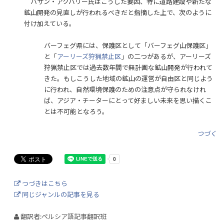
ハサン・アクバリー氏はこうした要因、特に道路建設や新たな
鉱山開発の見直しが行われるべきだと指摘した上で、次のように
付け加えている。
バーフェグ県には、保護区として「バーフェグ山保護区」
と「
アーリーズ狩猟禁止区
」の二つがあるが、アーリーズ
狩猟禁止区では過去数年間で無計画な鉱山開発が行われて
きた。もしこうした地域の鉱山の運営が自由区と同じよう
に行われ、自然環境保護のための注意点が守られなけれ
ば、アジア・チーターにとって好ましい未来を思い描くこ
とは不可能となろう。
つづく
つづきはこちら
同じジャンルの記事を見る
翻訳者:ペルシア語記事翻訳班