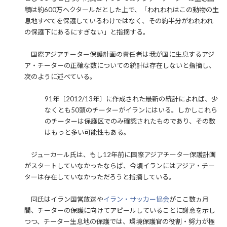
積は約600万ヘクタールだとした上で、「われわれはこの動物の生
息地すべてを保護しているわけではなく、その約半分がわれわれ
の保護下にあるにすぎない」と指摘する。
国際アジアチーター保護計画の責任者は我が国に生息するアジ
ア・チーターの正確な数についての統計は存在しないと指摘し、
次のように述べている。
91年〔2012/13年〕に作成された最新の統計によれば、少
なくとも50頭のチーターがイランにはいる。しかしこれら
のチーターは保護区でのみ確認されたものであり、その数
はもっと多い可能性もある。
ジューカール氏は、もし12年前に国際アジアチーター保護計画
がスタートしていなかったならば、今頃イランにはアジア・チー
ターは存在していなかっただろうと指摘している。
同氏はイラン国営放送や
イラン・サッカー協会
がここ数ヵ月
間、チーターの保護に向けてアピールしていることに謝意を示し
つつ、チーター生息地の保護では、環境保護官の役割・努力が極