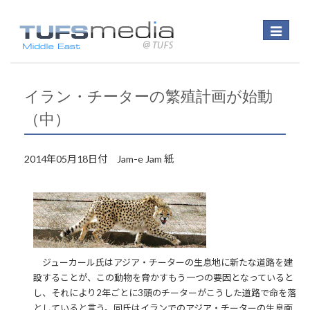
Toggle
navigatio
イラン・チーターの繁殖計画が始動
（中）
2014年05月18日付 Jam-e Jam 紙
ジューカール氏はアジア・チーターの生息地に新たな道路を建
設することが、この動物を脅かすもう一つの要因となっていると
し、それにより2年ごとに3頭のチーターがこうした道路で命を落
としていると言う。同氏はイランでのアジア・チーターの生息面