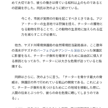
めて大切であり、彼らの働きは得ている給料以上のものであると
の認識を示した。同氏は次のように続けている。
今こそ、市民が実際の行動を起こすべきときである。アジ
ア・チーターの生息地では狩猟を控え、チーターの獲物と
なる動物を狩ることで、この動物の生息地に加えられる圧
力を減らすことが必要だ。
他方、ヤズド州環境保護局の自然環境担当副局長は、ここ数年
の渇水がヤズドの
バーフェグ山
や
アンジール渓谷
といった保護区
に影響を与え、チーターが食料を確保するために自由区に侵入す
る原因となっており、チーターには大きな危険が迫っていると指
摘する。
同師はさらに、次のように言う。「チーターを脅かす最大の脅
威は、保護区の外で行われている鉱山の開発である。これによっ
て、チーターが食料を見つけるためにこの地域を移動した際に、
人間の往来とぶつかり、彼らの命を危険に晒してしまうのであ
る」。