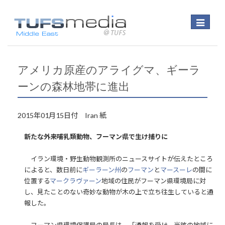
Toggle
navigatio
アメリカ原産のアライグマ、ギーラ
ーンの森林地帯に進出
2015年01月15日付 Iran 紙
新たな外来哺乳類動物、フーマン県で生け捕りに
イラン環境・野生動物観測所のニュースサイトが伝えたところ
によると、数日前に
ギーラーン州
の
フーマン
と
マースーレ
の間に
位置する
マークラヴァーン
地域の住民がフーマン県環境局に対
し、見たことのない奇妙な動物が木の上で立ち往生していると通
報した。