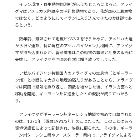
イラン環境・野生動物観測所が伝えたところによると、アライ
グマはアメリカ大陸原産の哺乳類動物であり、我が国の土着生物
ではなく、どのようにしてイランに入り込んできたのかは謎であ
るという。
数年前、繁殖させて毛皮ビジネスを行うために、アメリカ大陸
から旧ソ連邦、特に現在のアゼルバイジャン共和国に、アライグ
マが持ち込まれたが、畜産業者はこの動物の繁殖と毛皮の販売に
失敗し、アライグマを同国の自然に解き放ってしまった。
アゼルバイジャン共和国内のアライグマの生息地〔とギーラー
ン州〕との間には大きな地理的隔たりがあることから、アライグ
マは同国で繁殖を繰り返し、頭数を増やした後、イラン方面へと
移動を開始、ギーラーン州に進出したとの仮説が成り立つだろ
う。
アライグマがギーラーン州ターレシュ地域で初めて目撃された
のは、1370年〔西暦1991/2年〕のことだった。このことはある
環境保護官によって記録され、映像に撮られた。その後、ギーラ
ーン州ターレシュ県やアースターラー県内で、アライグマによる