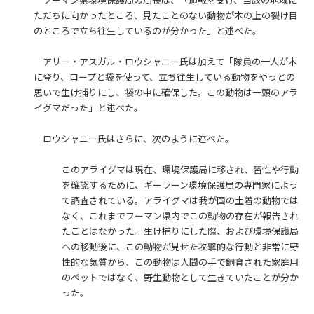
フーマン県環境保護局の局長は、「通報を受け、当該の地域に
ただちに向かったところ、見たことのない動物が木の上の裂け目
のところで立ち往生しているのが分かった」と述べた。
アリー・アスガル・ロウシャニー氏は加えて「隊員の一人が木
に登り、ロープと袋を使って、立ち往生している動物をやっとの
思いで生け捕りにし、袋の中に確保した。この動物は一頭のアラ
イグマだった」と述べた。
ロウシャニー氏はさらに、次のように述べた。
このアライグマは現在、環境保護局に移され、習性や行動
を確認するために、ギーラーン環境保護局の専門家によっ
て調査されている。アライグマは我が国の土着の動物では
なく、これまでフーマン県内でこの動物の存在が報告され
たことはなかった。生け捕りにした際、および環境保護局
への移動後に、この動物が見せた攻撃的な行動と非常に野
性的な気質から、この動物は人間の手で飼育された家庭用
のペットではなく、野生動物として生きていたことが分か
った。