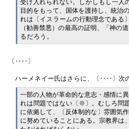
受け入れられない。しかしもし一人
目的をもって、国体を護持し、統治
れは〔イスラームの行動理念である
（勧善禁悪）の最高の証明、「神の
るだろう。
〔‥‥〕
ハーメネイー氏はさらに、〔‥‥〕次
一部の人物が革命的な意志・感情に
れは問題ではない〔※〕。むしろ問
に依拠して、〔反体制的な〕雰囲気
に努めていることにある。宗教界は