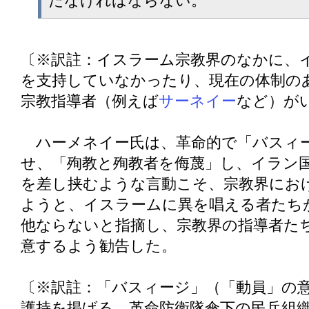
たなければならない。
〔※訳註：イスラーム宗教界のなかに、
を支持していなかったり、現在の体制の
宗教指導者（例えば
サーネイー
など）が
ハーメネイー氏は、革命的で「バスィー
せ、「殉教と殉教者を侮蔑」し、イラン
を差し挟むような言動こそ、宗教界にお
ようと、イスラームに異を唱える者たち
他ならないと指摘し、宗教界の指導者た
意するよう勧告した。
〔※訳註：「バスィージ」（「動員」の
護持を掲げる、革命防衛隊傘下の民兵組