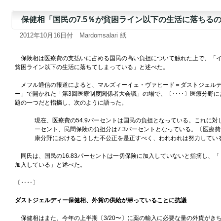
保健相「国民の7.5％が貧困ライン以下の生活に落ちる
2012年10月16日付 Mardomsalari 紙
保険相は医療費の支払いに占める国民の高い負担について触れた上で、「イラ
貧困ライン以下の生活に落ちてしまっている」と述べた。
メフル通信の報道によると、マルズィーイェ・ヴァヒード＝ダストジェルデ
ー」で開かれた「第3回医療制度関係者大会議」の場で、〔‥‥〕医療分野に
題の一つだと指摘し、次のように語った。
現在、医療費の54.9パーセントは国民の負担となっている。これに対し
ーセント、民間保険の負担分は7.3パーセントとなっている。〔医療
康分野におけるこうした不公正を是正すべく、われわれは努力してい
同氏は、国民の16.83パーセントは一切保険に加入していないと指摘し、「
加入している」と述べた。
〔‥‥〕
ダストジェルディー保健相、外貨の供給が滞っていることに抗議
保健相はまた、今年の上半期〔3/20〜〕に薬の輸入に必要な量の外貨がき