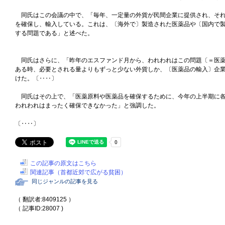
同氏はこの会議の中で、「毎年、一定量の外貨が民間企業に提供され、それ
を確保し、輸入している。これは、〔海外で〕製造された医薬品や〔国内で
する問題である」と述べた。
同氏はさらに、「昨年のエスファンド月から、われわれはこの問題〔＝医薬
ある時、必要とされる量よりもずっと少ない外貨しか、〔医薬品の輸入〕企
けた。〔‥‥〕
同氏はその上で、「医薬原料や医薬品を確保するために、今年の上半期に各
われわれはまったく確保できなかった」と強調した。
〔‥‥〕
この記事の原文はこちら
関連記事（首都近郊で広がる貧困）
同じジャンルの記事を見る
（ 翻訳者:8409125 ）
（ 記事ID:28007 )