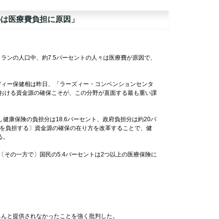
のは医療費負担に原因」
ンの人口中、約7.5パーセントの人々は医療費が原因で、
ィー保健相は昨日、「ラーズィー・コンベンションセンタ
おける資金源の確保こそが、この分野が直面する最も重い課
健康保険の負担分は18.6パーセント、政府負担分は約20パ
費を負担する〕資金源の確保の在り方を改革することで、健
る。
〔その一方で〕国民の5.4パーセントは2つ以上の医療保険に
ちんと提供されなかったことを強く批判した。