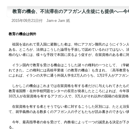
教育の機会、不法滞在のアフガン人生徒にも提供へ―今年
2015年09月21日付 Jam-e Jam 紙
教育の機会は例外
祖国を追われて受入国に避難した者は、特にアフガン難民のようにイラン人
ある。ところが、法律はこうした論理を手放しで認めているわけではない。
格のない者には、様々な手段で本国に戻るよう促すが、在留資格のある者に
イラン国内で教育を受ける機会はこうした諸々の権利の一つとして、（学齢
れてきた。この権利には高校卒業後〔の教育の機会〕も含まれ、〔高等教育を所管
によれば、イランの大学に通う外国人学生2万人のうち、1万2千人がアフガ
しかしこの機会はこれまでは在留資格を有する者だけに与えられてきたもの
教育省国際・在外学校問題センターの長官が発表したところによれば、今年我
33万人が在留資格を有するアフガン人で、3万人がそれ以外の国籍の在留資
在留資格を有する者とそうでない者に対するこうした区別には、たとえ治安
て、就学義務のある数多くのアフガン人の子どもたちが読み書きのできない
今年、最高指導者の命を受けて、内務省によって一つの誠意ある決定が下さ
る。