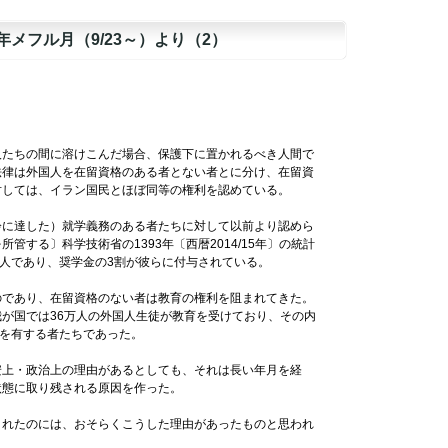
メフル月（9/23～）より（2）
たちの間に溶けこんだ場合、保護下に置かれるべき人間で
法律は外国人を在留資格のある者とない者とに分け、在留資
対しては、イラン国民とほぼ同等の権利を認めている。
に達した）就学義務のある者たちに対して以前より認めら
する〕科学技術省の1393年〔西暦2014/15年〕の統計
ン人であり、奨学金の3割が彼らに付与されている。
であり、在留資格のない者は教育の権利を阻まれてきた。
が国では36万人の外国人生徒が教育を受けており、その内
格を有する者たちであった。
上・政治上の理由があるとしても、それは長い年月を経
状態に取り残される原因を作った。
れたのには、おそらくこうした理由があったものと思われ