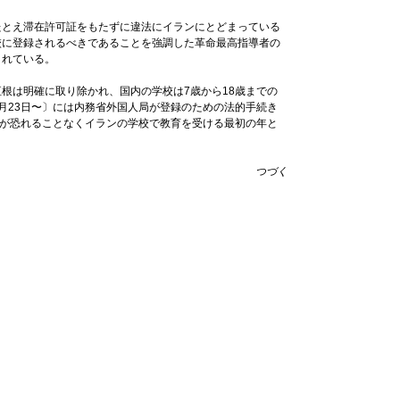
とえ滞在許可証をもたずに違法にイランにとどまっている
校に登録されるべきであることを強調した革命最高指導者の
されている。
根は明確に取り除かれ、国内の学校は7歳から18歳までの
月23日〜〕には内務省外国人局が登録のための法的手続き
人が恐れることなくイランの学校で教育を受ける最初の年と
つづく