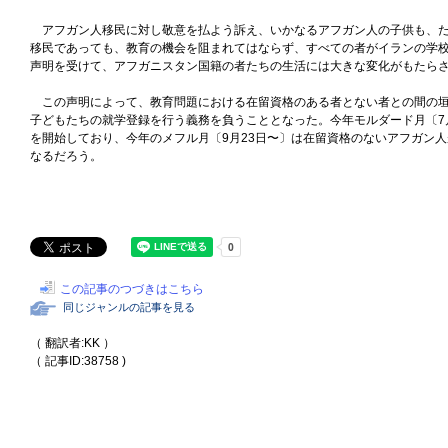
アフガン人移民に対し敬意を払よう訴え、いかなるアフガン人の子供も、た
移民であっても、教育の機会を阻まれてはならず、すべての者がイランの学
声明を受けて、アフガニスタン国籍の者たちの生活には大きな変化がもたら
この声明によって、教育問題における在留資格のある者とない者との間の垣
子どもたちの就学登録を行う義務を負うこととなった。今年モルダード月〔7
を開始しており、今年のメフル月〔9月23日〜〕は在留資格のないアフガン
なるだろう。
この記事のつづきはこちら
同じジャンルの記事を見る
（ 翻訳者:KK ）
（ 記事ID:38758 )