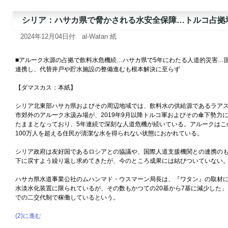
シリア：ハサカ県で脅かされる水安全保障…トルコ占拠地
2024年12月04日付 al-Watan 紙
■アルーク水源の占拠で飲料水危機続…ハサカ県で5年にわたる人道的災害…
連携し、代替井戸や貯水施設の整備進むも根本解決に至らず
【ダマスカス：本紙】
シリア北東部ハサカ県およびその周辺地域では、飲料水の供給源であるラア
市郊外のアルーク水汲み場が、2019年9月以降トルコ軍およびその傘下勢力
たままとなっており、5年連続で深刻な人道危機が続いている。アルークはこ
100万人を超える住民が清潔な水を得られない状態におかれている。
シリア政府は友好国であるロシアとの協議や、国際人道支援機関との連携の
下に戻すよう繰り返し求めてきたが、今のところ成果には結びついていない
ハサカ県水道事業公社のムハンマド・ウスマーン局長は、『ワタン』の取材
水淡水化装置に限られているが、その数もかつての20基から7基に減少した」
での二交代制で稼働しているという。
(2)に進む