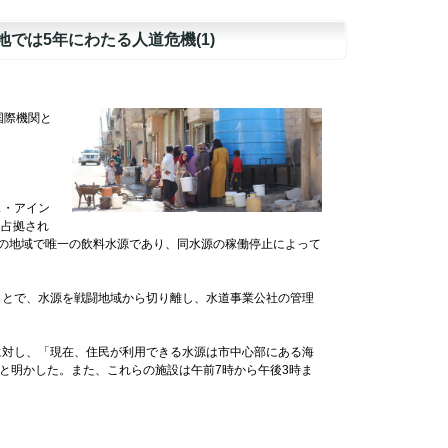
では5年にわたる人道危機(1)
国際機関と
ス・アイン
に占拠され
の地域で唯一の飲料水源であり、同水源の稼働停止によって
もとで、水源を戦闘地域から切り離し、水道事業公社の管理
。
に対し、「現在、住民が利用できる水源は市中心部にある海
と明かした。また、これらの施設は午前7時から午後3時ま