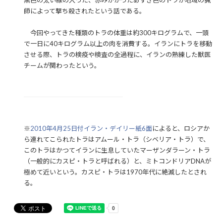
黒色の太い線の入った、赤みがかったあずき色のトラが地域の猟
師によって撃ち殺されたという話である。
今回やってきた種類のトラの体重は約300キログラムで、一頭
で一日に40キログラム以上の肉を消費する。イランにトラを移動
させる際、トラの検疫や検査の全過程に、イランの熟練した獣医
チームが関わったという。
※
2010年4月25日付イラン・デイリー紙6面
によると、ロシアか
ら連れてこられたトラはアムール・トラ（シベリア・トラ）で、
このトラはかつてイランに生息していたマーザンダラーン・トラ
（一般的にカスピ・トラと呼ばれる）と、ミトコンドリアDNAが
極めて近いという。カスピ・トラは1970年代に絶滅したとされ
る。