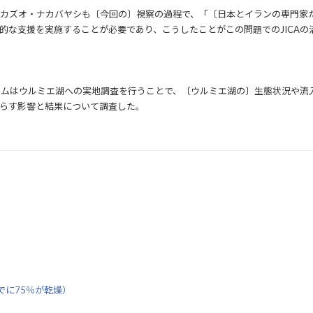
るカズオ・ナカバヤシも〔今回の〕視察の過程で、「〔日本とイランの専門家
的な支援を実施することが必要であり、こうしたことがこの問題でのJICAの
ームはウルミエ湖への実地調査を行うことで、〔ウルミエ湖の〕生態状況や流
らす影響と結果について調査した。
に75％が乾燥）