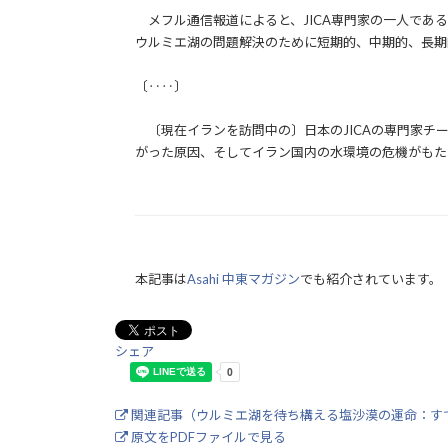
メフル通信報道によると、JICA専門家の一人であ
ウルミエ湖の問題解決のために短期的、中期的、長期
〔‥‥〕
〔現在イランを訪問中の〕日本のJICAの専門家チ
がった原因、そしてイラン国内の水環境の危機がもた
本記事は
Asahi 中東マガジン
でも紹介されています。
シェア
関連記事（ウルミエ湖を待ち構える塩沙漠の運命：すで
原文をPDFファイルで見る