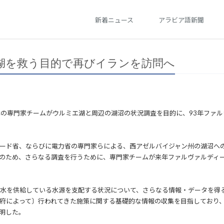
新着ニュース
アラビア語新聞
湖を救う目的で再びイランを訪問へ
の専門家チームがウルミエ湖と周辺の湖沼の状況調査を目的に、93年ファルヴ
ハード省、ならびに電力省の専門家らによる、西アゼルバイジャン州の湖沼へ
のため、さらなる調査を行うために、専門家チームが来年ファルヴァルディーン
に水を供給している水源を支配する状況について、さらなる情報・データを得
府によって〕行われてきた施策に関する基礎的な情報の収集を目指しており
明した。