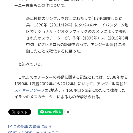
ーニー理事もこの件について、
斑点模様のサンプルを数回にわたって何度も調査した結
果、1390年〔2011/12年〕にタバスのナーイバンダーン地
区でナショナル・ジオグラフィックのカメラによって撮影
されたオスのチーターが、昨年（1393年）末〔2015年3月
中旬〕に215キロもの距離を渡って、アンジール渓谷に移
動したことを確信するに至った。
と述べている。
これまでのチーターの移動に関する記録としては、1388年から
1390年〔西暦2009年から2012年〕にかけて、アンジール渓谷と
スィヤーフクーフ
の2地点、計150キロを3度にわたって往復した
イランのメスのチーターによるものが挙げられる。
この記事の冒頭に戻る
原文をPDFファイルで見る