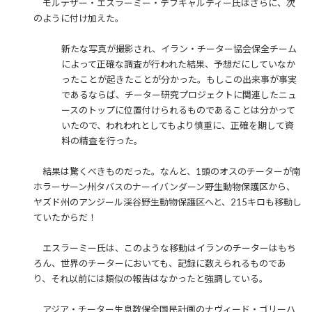
モルテザー・エスラーミー・デフキャルディー氏はさらに、次
のように付け加えた。
新たな写真が撮影され、イラン・チーター協会保全チーム
によって正確な調査が行われた結果、予想だにしていなか
ったことが起きたことが分かった。もしこの出来事が事実
であるならば、チーター研究プロジェクトに関連したニュ
ースのトップに位置付けられるものであることは分かって
いたので、われわれとしてもより慎重に、正確を期して資
料の精査を行った。
結果は驚くべきものだった。なんと、1頭のオスのチーターが南
ホラーサーン州タバスのナーイバンダーン野生動物保護区から、
ヤズド州のアンジール渓谷野生動物保護区へと、215キロも移動し
ていたからだ！
エスラーミー氏は、このような移動はイランのチーターはもち
ろん、世界のチーターにおいても、記録に数えられるものであ
り、それ以前には類似の報告はなかったと強調している。
アジア・チーター生息数保全国民計画のナヴィード・ゴリーハ