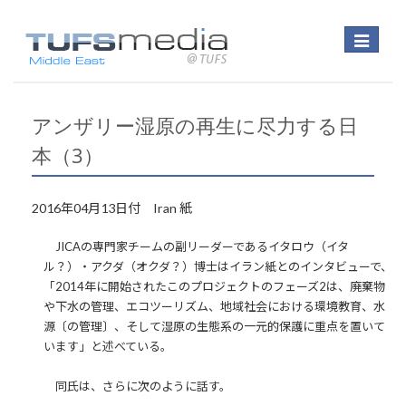
Toggle
navigatio
アンザリー湿原の再生に尽力する日
本（3）
2016年04月13日付 Iran 紙
JICAの専門家チームの副リーダーであるイタロウ（イタ
ル？）・アクダ（オクダ？）博士はイラン紙とのインタビューで、
「2014年に開始されたこのプロジェクトのフェーズ2は、廃棄物
や下水の管理、エコツーリズム、地域社会における環境教育、水
源〔の管理〕、そして湿原の生態系の一元的保護に重点を置いて
います」と述べている。
同氏は、さらに次のように話す。