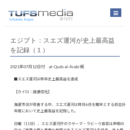
Toggle
navigatio
エジプト：スエズ運河が史上最高益
を記録（１）
2021年07月12日付 al-Quds al-Arabi 紙
■スエズ運河は昨年史上最高益を達成
【カイロ：諸通信社】
海運市況が改善する中、スエズ運河は昨月6月を期末とする前会計
年度において史上最高益を記録した。
日曜（11日）、スエズ運河庁のウサーマ・ラビーウ長官は声明の