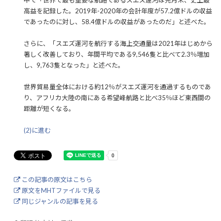
中で「世界で最も重要な航路であるスエズ運河は先月末、史上最
高益を記録した。2019年-2020年の会計年度が57.2億ドルの収益
であったのに対し、58.4億ドルの収益があったのだ」と述べた。
さらに、「スエズ運河を航行する海上交通量は2021年はじめから
著しく改善しており、年間平均である9,546隻と比べて2.3％増加
し、9,763隻となった」と述べた。
世界貿易量全体における約12％がスエズ運河を通過するものであ
り、アフリカ大陸の南にある希望峰航路と比べ35％ほど東西間の
距離が短くなる。
(2)に進む
この記事の原文はこちら
原文をMHTファイルで見る
同じジャンルの記事を見る