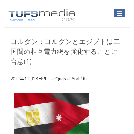
Toggle
navigatio
ヨルダン：ヨルダンとエジプトは二
国間の相互電力網を強化することに
合意(1)
2021年11月28日付 al-Quds al-Arabi 紙