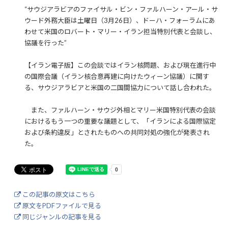
“サウジアラビアのファイサル・ビン・ファルハーン・アール・サ
ウード外務大臣は土曜日（3月26日）、ドーハ・フォーラムにあ
わせて米国のロバート・マリー・イラン担当特別代表と会談し、
協議を行った”
【イラン電子版】この会談ではイラン核問題、および現在進行中
の国際会議（イラン核合意再建に向けたウィーン協議）に関す
る、サウジアラビアと米国の二国間協力について話し合われた。
また、ファルハーン・サウジ外相とマリー米国特別代表の会談
におけるもう一つの重要な議題として、「イランによる国際協定
および条約違反」とされたものへの共同対処の強化が発表され
た。
この記事の原文はこちら
原文をPDFファイルで見る
同じジャンルの記事を見る