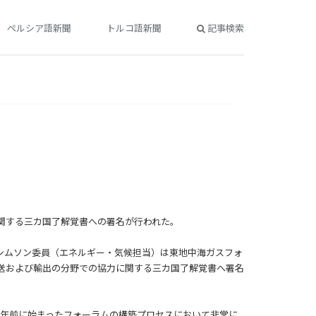
ペルシア語新聞
トルコ語新聞
記事検索
関する三カ国了解覚書への署名が行われた。
シムソン委員（エネルギー・気候担当）は東地中海ガスフォ
送および輸出の分野での協力に関する三カ国了解覚書へ署名
4年前に始まったフォーラムの構築プロセスにおいて非常に