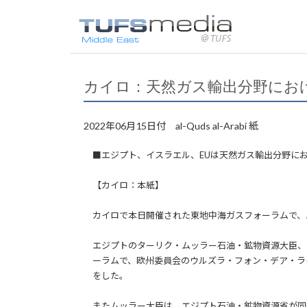
カイロ：天然ガス輸出分野にお
2022年06月15日付 al-Quds al-Arabi 紙
■エジプト、イスラエル、EUは天然ガス輸出分野に
【カイロ：本紙】
カイロで本日開催された東地中海ガスフォーラムで、
エジプトのターリク・ムッラー石油・鉱物資源大臣、
ーラムで、欧州委員会のウルズラ・フォン・デア・ラ
をした。
またムッラー大臣は、エジプト石油・鉱物資源省が同