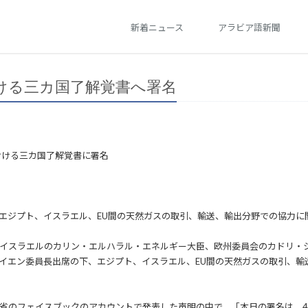
新着ニュース
アラビア語新聞
ける三カ国了解覚書へ署名
おける三カ国了解覚書に署名
エジプト、イスラエル、EU間の天然ガスの取引、輸送、輸出分野での協力に
イスラエルのカリン・エルハラル・エネルギー大臣、欧州委員会のカドリ・
イエン委員長出席の下、エジプト、イスラエル、EU間の天然ガスの取引、輸
省のフェイスブックのアカウントで発表した声明の中で、「本日の署名は、