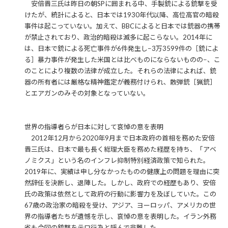
安倍晋三氏は昨日の朝SPに囲まれる中、手製銃による銃撃を受
けたが、統計によると、日本では1930年代以降、高位高官の暗殺
事件は起こっていない。加えて、BBCによると日本では銃器の携帯
が禁止されており、政治的暗殺は滅多に起こらない。2014年に
は、日本で銃による死亡事件が6件発生し−3万3599件の［銃によ
る］暴力事件が発生した米国とは比べものにならないものの−、こ
のことにより複数の法律が成立した。それらの法律によれば、銃
器の所有者には厳格な精神鑑定が義務付けられ、散弾銃［猟銃］
とエアガンのみその対象となっていない。
世界の指導者らが日本に対して哀悼の意を表明
2012年12月から2020年9月まで日本政府の首相を務めた安倍
晋三氏は、日本で最も長く総理大臣を務めた経歴を持ち、「アベ
ノミクス」という名のインフレ抑制特別経済政策で知られた。
2019年に、実績は申し分なかったものの健康上の問題を理由に突
然辞任を決断し、退陣した。しかし、政府での経歴もあり、安倍
氏の政策は依然として政府の行動に影響力を及ぼしていた。この
67歳の政治家の暗殺を受け、アジア、ヨーロッパ、アメリカの世
界の指導者たちが遺憾を示し、哀悼の意を表明した。イラン外務
省も今回の銃撃をテロ行為と呼んで非難した。