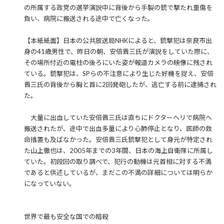
の所属する政党の選挙演説中に背後から手製の銃で撃たれ重傷を
負い、病院に搬送される途中で亡くなった。
【本紙紙面】日本の公共放送局NHKによると、銃撃犯は奈良市出
身の41歳男性で、昨日の朝、安倍晋三氏が演説をしていた際に、
その場所付近の電柱の後ろにいた姿が報道カメラの映像に残され
ている。銃撃犯は、SPらの不注意により生じた好機を捉え、安倍
晋三氏の背後から胸と首に2回発砲したが、逃亡する前に逮捕され
た。
大量に出血していた安倍晋三氏は直ちにドクターヘリで病院へ
搬送されたが、途中で出血多量により心肺停止となり、医師の救
命措置も及ばなかった。安倍晋三氏銃撃犯として身元が特定され
た山上徹也は、2005年までの3年間、日本の海上自衛隊に所属し
ていた。初段回の取り調べで、犯行の動機は元首相に対する不満
であると供述しているが、まだこの不満の詳細については明らか
になっていない。
世界で最も安全な国での暗殺