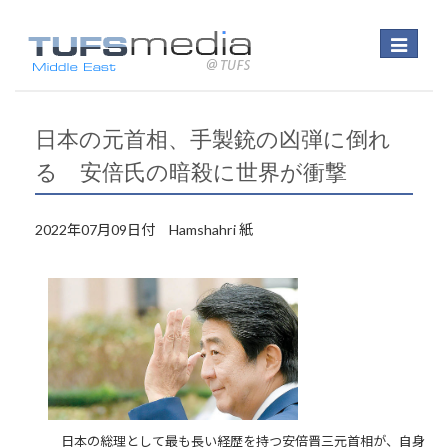
Toggle
navigatio
日本の元首相、手製銃の凶弾に倒れ
る 安倍氏の暗殺に世界が衝撃
2022年07月09日付 Hamshahri 紙
日本の総理として最も長い経歴を持つ安倍晋三元首相が、自身