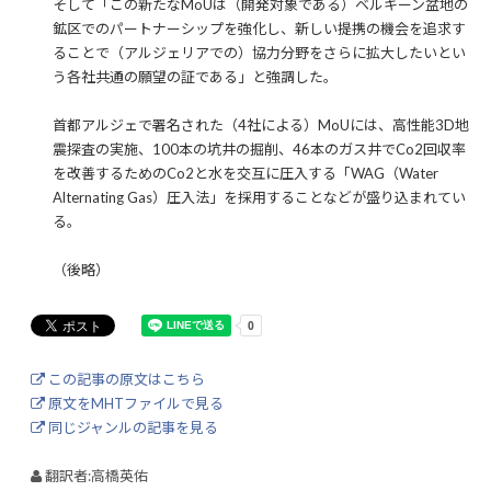
そして「この新たなMoUは（開発対象である）ベルキーン盆地の
鉱区でのパートナーシップを強化し、新しい提携の機会を追求す
ることで（アルジェリアでの）協力分野をさらに拡大したいとい
う各社共通の願望の証である」と強調した。
首都アルジェで署名された（4社による）MoUには、高性能3D地
震探査の実施、100本の坑井の掘削、46本のガス井でCo2回収率
を改善するためのCo2と水を交互に圧入する「WAG（Water
Alternating Gas）圧入法」を採用することなどが盛り込まれてい
る。
（後略）
この記事の原文はこちら
原文をMHTファイルで見る
同じジャンルの記事を見る
翻訳者:高橋英佑