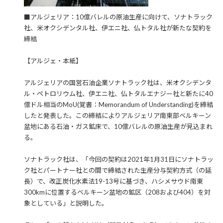
■アルジェリア：10億バレルの原油生産に向けて、ソナトラック
社、米オクシデンタル社、伊エニ社、仏トタル社が新たな契約を
締結
【アルジェ・本紙】
アルジェリアの国営石油企業ソナトラック社は、米オクシデンタ
ル・ペトロリウム社、伊エニ社、仏トタルエナジー社と新たに40
億ドル相当のMoU(覚書：Memorandum of Understanding)を締結
したと発表した。この締結によりアルジェリア南東部ベルキーン
盆地にある石油・ガス鉱床で、10億バレルの原油生産が見込まれ
る。
ソナトラック社は、「今回の契約は2021年1月31日にソナトラッ
ク社とパートナー社との間で締結された生産分与契約方式（の延
長）で、改正炭化水素法19-13号に基づき、ハシメサウド南東
300kmに位置するベルキーン盆地の鉱区（208および404）を対
象としている」と説明した。