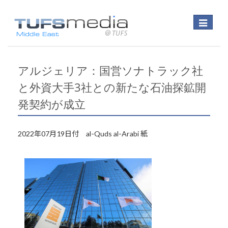
Toggle
navigatio
アルジェリア：国営ソナトラック社
と外資大手3社との新たな石油探鉱開
発契約が成立
2022年07月19日付 al-Quds al-Arabi 紙