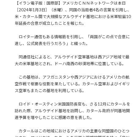
【イラン電子版：国際部】アメリカＣＮＮネットワークは本日
［2024年1月3日］（水曜）、同国の当局者4名の言葉を引用し、
米・カタール間で大規模なアルウデイド基地における米軍駐留10
年延長の合意が成立したことを報じた。
ロイター通信もある情報筋を引用し、「両国がこの点で合意に
達し、公式発表を行うだろう」と綴った。
同通信社によると、アルウデイド空軍基地は西アジア地域で最
大の米軍基地とされ、ドーハ南西の砂漠地帯に位置している。
この基地は、アフガニスタンや西アジアにおけるアメリカの航
空作戦で枢要な役割を果たしている。カタール空軍およびイギリ
ス空軍もまたこの基地を利用している。
ロイド・オースティン米国国防長官も、さる12月にカタールを
訪れた際、アルウデイド基地を訪問し、カタール政府が同基地関
連予算を増やしたことに感謝の意を表した。
カタールはこの地域におけるアメリカの主要な同盟国のひとつ