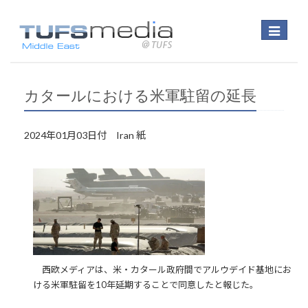
Toggle
navigatio
カタールにおける米軍駐留の延長
2024年01月03日付 Iran 紙
西欧メディアは、米・カタール政府間でアルウデイド基地にお
ける米軍駐留を10年延期することで同意したと報じた。