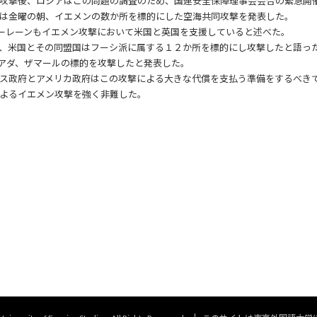
攻撃後、ロシアはこの問題の調査のため、国連安全保障理事会会合の緊急開
は金曜の朝、イエメンの数か所を標的にした空海共同攻撃を発表した。
ーレーンもイエメン攻撃において米国と英国を支援していると述べた。
、米国とその同盟国はフーシ派に属する１２か所を標的にし攻撃したと語っ
アダ、ザマールの標的を攻撃したと発表した。
ス政府とアメリカ政府はこの攻撃による大きな代償を支払う準備をするべき
よるイエメン攻撃を強く非難した。