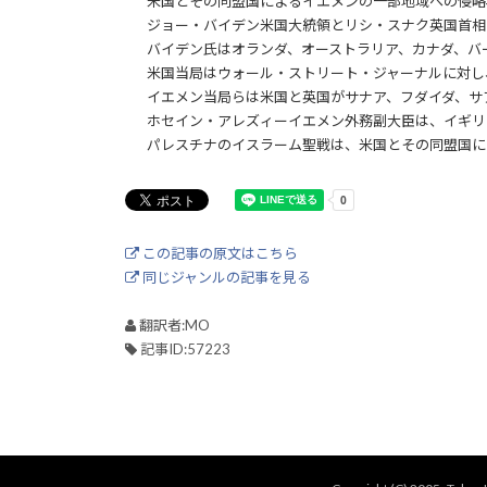
米国とその同盟国によるイエメンの一部地域への侵略
ジョー・バイデン米国大統領とリシ・スナク英国首相
バイデン氏はオランダ、オーストラリア、カナダ、バ
米国当局はウォール・ストリート・ジャーナルに対し
イエメン当局らは米国と英国がサナア、フダイダ、サ
ホセイン・アレズィーイエメン外務副大臣は、イギリ
パレスチナのイスラーム聖戦は、米国とその同盟国に
この記事の原文はこちら
同じジャンルの記事を見る
翻訳者:MO
記事ID:57223