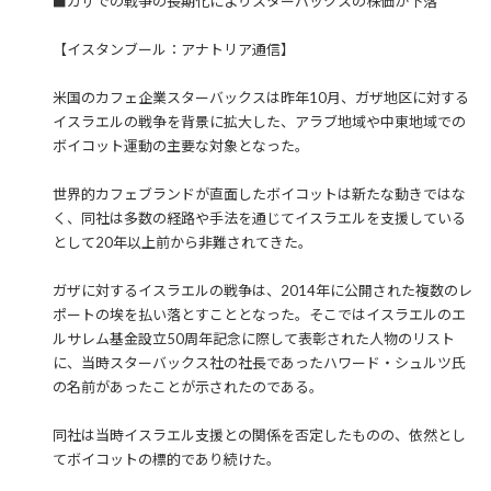
■ガザでの戦争の長期化によりスターバックスの株価が下落
【イスタンブール：アナトリア通信】
米国のカフェ企業スターバックスは昨年10月、ガザ地区に対する
イスラエルの戦争を背景に拡大した、アラブ地域や中東地域での
ボイコット運動の主要な対象となった。
世界的カフェブランドが直面したボイコットは新たな動きではな
く、同社は多数の経路や手法を通じてイスラエルを支援している
として20年以上前から非難されてきた。
ガザに対するイスラエルの戦争は、2014年に公開された複数のレ
ポートの埃を払い落とすこととなった。そこではイスラエルのエ
ルサレム基金設立50周年記念に際して表彰された人物のリスト
に、当時スターバックス社の社長であったハワード・シュルツ氏
の名前があったことが示されたのである。
同社は当時イスラエル支援との関係を否定したものの、依然とし
てボイコットの標的であり続けた。