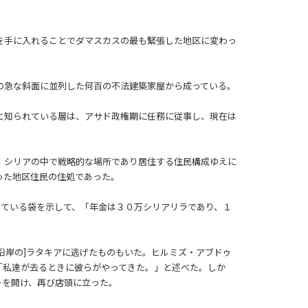
を手に入れることでダマスカスの最も緊張した地区に変わっ
の急な斜面に並列した何百の不法建築家屋から成っている。
と知られている層は、アサド政権期に任務に従事し、現在は
。シリアの中で戦略的な場所であり居住する住民構成ゆえに
った地区住民の住処であった。
っている袋を示して、「年金は３０万シリアリラであり、１
沿岸の]ラタキアに逃げたものもいた。ヒルミズ・アブドゥ
「私達が去るときに彼らがやってきた。」と述べた。しか
ーを開け、再び店頭に立った。