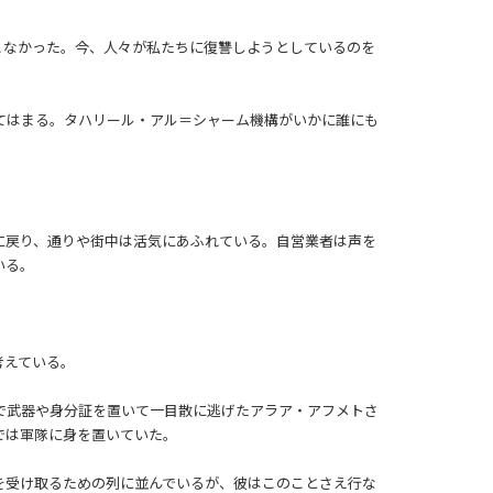
こなかった。今、人々が私たちに復讐しようとしているのを
てはまる。タハリール・アル＝シャーム機構がいかに誰にも
に戻り、通りや街中は活気にあふれている。自営業者は声を
いる。
考えている。
で武器や身分証を置いて一目散に逃げたアラア・アフメトさ
では軍隊に身を置いていた。
を受け取るための列に並んでいるが、彼はこのことさえ行な