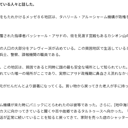
ている人々と話した。
をもたれかけるメッゼ８６地区は、タハリール・アル＝シャーム機構が政権
覆された指導者バッシャール・アサドの、街を見渡す宮殿もあるカシオン山
の人口の大部分をアレヴィー派が占めている。この貧困地区で生活している
兵士、警察、諜報機関の職員である。
、この地区は、貧困であると同時に国の最も安全な場所として知られていた
れていた唯一の場所がここであり、実際にアサド政権期に鼻血さえ流れなか
元がだんだんとより顕著になってくる。買い物から戻ってきた老人が手に持
ム機構が来た時にパニックにとらわれたのは彼等であった。さらに、[地中海
カスに向かってきていると聞くや否や故郷であるタルトゥースへ向かった。
活が正常に続いていることを知ると戻ってきて、家財を売った店のシャッタ