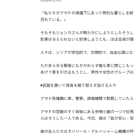
「私たちがアサドの保護下にあって特別な暮らしを続
恐れている。」
そもそもジェシカさんが明らかにしようとしたそうし
危害は与えられないと担保しようとも、ほぼ全員が狼
人々は、シリアが世俗的で、文明的で、自由な国にな
ただあらゆる緊張にもかかわらず誰も家に閉じこもっ
あげて客を引き込もうとし、男性や女性のグループは
◾️武器を置いて背後を振り替えず逃げる人々
アサド政権期に軍、警察、諜報機関で勤務していた人
アサドの宮殿のすぐ背後にある歩哨小屋の一つで任務
んはそうした一人である。今日、彼は「皆が安心・安
彼の友人たちはタハリール・アル＝シャーム機構の呼