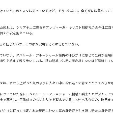
けていたものと人々は思っているけど、そうではない。全く楽には暮らして
た恐れは、シリア全土に暮らすアレヴィー派・キリスト教徒社会の全体に当
狽え不安を抱えている。
ると信じたいが、この夢が実現するとは信じていない。
ていない、タハリール・アル＝シャーム機構の呼びかけに応じて全員が職場
通りを絶えず練り歩いている。狭い路地では足の置き場もないほど混雑して
々は、水から上がった魚のように人々の中に紛れ込んで鬱々とどうすべきか
についていた際に、タハリール・アル＝シャーム機構の兵士たちが来たこと
全で暮らし、宗派対立のないシリアを望んでいる」と述べるものの、昨日ま
びかけに従って指定された場所に赴いて軍の身分証を引き渡し新たな身分証