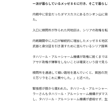
ー派が暮らしているメッゼ８６に行き、そこで暮らし
内戦中に安全だったダマスカスにあるカシオン山に背
た。
入口に検問所が作られた同地区は、シリアの政権を転
内戦期間中に人口が継続的に増加したメッゼ８６地区
武器と身分証を引き渡すために並んでいるシリア国軍
タハリール・アル＝シャーム機構が政権に就くまでは
アサド政権が爆撃をしないことは確実という目で見ら
検問所を通過して細い路地を進んでいくと、貧困の次
０万リラをこれに費やした。」と述べた。
緊張感が顔から窺われた。タハリール・アル＝シャー
ラーさんもタハリール・アル＝シャーム機構がダマス
し、タハリール・アル＝シャーム機構が虐殺せず、生