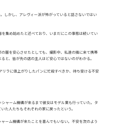
た。しかし、アレヴィー派が怖がっていると話さないではい
器を集め始めたと述べており、いまだにこの事態は続いてい
部の層を安心させたとしても、撮影中、私達の隣に来て携帯
べると、皆が先の店の主人ほど安心ではないのがわかる。
アリラに値上がりしたパンに忙殺すべきか、待ち受ける不安
＝シャーム機構が来るまで彼女はモデル業も行っていた。タ
ていた人たちもそれぞれの家に戻ったという。
シャーム機構が来たことを喜んでもいない。不安を次のよう