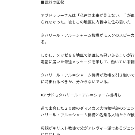
■武器の回収
アブドゥラーさんは「私達は未来が見えない。手が血
られなかった。彼もこの地区に内戦中に住み着いた一
タハリール・アル＝シャーム機構がモスクのスピーカ
る。
しかし、メッゼ８６地区では誰にも悪いふるまいが行
電話に届いた脅迫メッセージを示して、働いている新
タハリール・アル＝シャーム機構が政権を引き継いで
に苛まれるべきか、分からないでいる。
◾️アサドもタハリール・アル＝シャーム機構も
道で出会した２０歳のダマスカス大情報学部のジェシ
ハリール・アル＝シャーム機構と名乗る人物たちが彼
母親がキリスト教徒で父がアレヴィー派であるジェシ
に口にした。