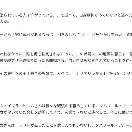
塗られている人は怖がっている。」と述べて、自身は怖がっていないと述べ
人だ。
ーから「家に武器があるならば、引き渡しなさい。」と呼びかけを行い、武
われなかった。誰も何も強制されなかった。この状況はこの地区に暮らす一
聞が親アサド政権であるため閉鎖され、自分自身も捜索されていることを述
その先行きの不明瞭さの影響で、人々は、千シリアリラから4千から5千シリ
カ・イブラーヒームさんは様々な緊張の中暮らしている。タハリール・アル
女が働いていた会社を訪問してきて、営業できないと述べると、そこに働い
カさんは、アサドが去ったことを悲しんでもいないし、タハリール・アル＝