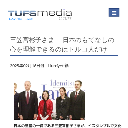
Toggle
navigatio
三笠宮彬子さま 「日本のもてなしの
心を理解できるのはトルコ人だけ」
2025年09月16日付 Hurriyet 紙
日本の皇室の一員である三笠宮彬子さまが、イスタンブルで文化