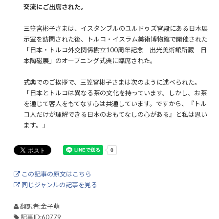
交流にご出席された。
三笠宮彬子さまは、イスタンブルのユルドゥズ宮殿にある日本展
示室を訪問された後、トルコ・イスラム美術博物館で開催された
「日本・トルコ外交関係樹立100周年記念 出光美術館所蔵 日
本陶磁展」のオープニング式典に臨席された。
式典でのご挨拶で、三笠宮彬子さまは次のように述べられた。
「日本とトルコは異なる茶の文化を持っています。しかし、お茶
を通じて客人をもてなす心は共通しています。ですから、『トル
コ人だけが理解できる日本のおもてなしの心がある』と私は思い
ます。」
この記事の原文はこちら
同じジャンルの記事を見る
翻訳者:金子萌
記事ID:60779