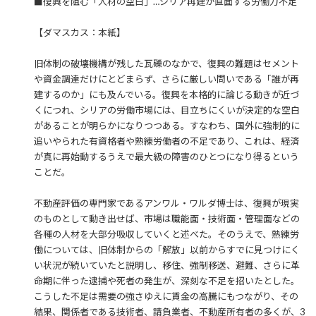
■復興を阻む「人材の空白」…シリア再建が直面する労働力不足
【ダマスカス：本紙】
旧体制の破壊機構が残した瓦礫のなかで、復興の難題はセメント
や資金調達だけにとどまらず、さらに厳しい問いである「誰が再
建するのか」にも及んでいる。復興を本格的に論じる動きが近づ
くにつれ、シリアの労働市場には、目立ちにくいが決定的な空白
があることが明らかになりつつある。すなわち、国外に強制的に
追いやられた有資格者や熟練労働者の不足であり、これは、経済
が真に再始動するうえで最大級の障害のひとつになり得るという
ことだ。
不動産評価の専門家であるアンワル・ワルダ博士は、復興が現実
のものとして動き出せば、市場は職能面・技術面・管理面などの
各種の人材を大部分吸収していくと述べた。そのうえで、熟練労
働については、旧体制からの「解放」以前からすでに見つけにく
い状況が続いていたと説明し、移住、強制移送、避難、さらに革
命期に伴った逮捕や死者の発生が、深刻な不足を招いたとした。
こうした不足は需要の強さゆえに賃金の高騰にもつながり、その
結果、関係者である技術者、請負業者、不動産所有者の多くが、3