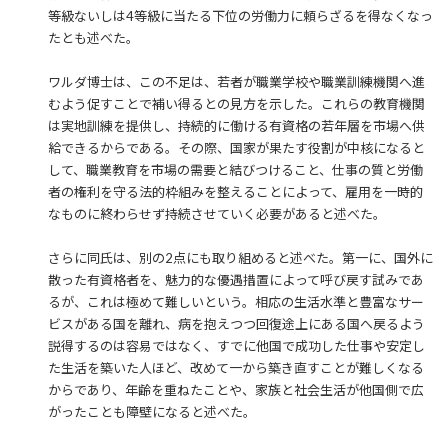
等級ないしは4等級に当たる下位の労働力に頼らざるを得なくなっ
たとも述べた。
ワルダ博士は、この不足は、若者が職業学校や職業訓練機関へ進
むよう促すことで補い得るとの見方を示した。これらの教育機関
は実地訓練を提供し、持続的に働ける有資格の若年層を市場へ供
給できるからである。その際、国家が果たす役割が中核になると
して、職業教育を市場の需要と結びつけること、仕事の質と労働
者の権利を守る法的枠組みを整えることによって、雇用を一時的
なものに終わらせず持続させていく必要があると述べた。
さらに同氏は、別の2点にも取り組めると述べた。第一に、国外に
散った有資格者を、魅力的な優遇措置によって呼び戻す試みであ
るが、これは極めて難しいという。相応の生活水準と豊富なサー
ビスがある国を離れ、病を抱えつつ回復途上にある国へ戻るよう
説得するのは容易ではなく、すでに他国で成功した仕事や安定し
た生活を築いた人ほど、改めて一から築き直すことが難しくなる
からであり、年齢を重ねたことや、家族と社会生活が他国側で広
がったことも障壁になると述べた。