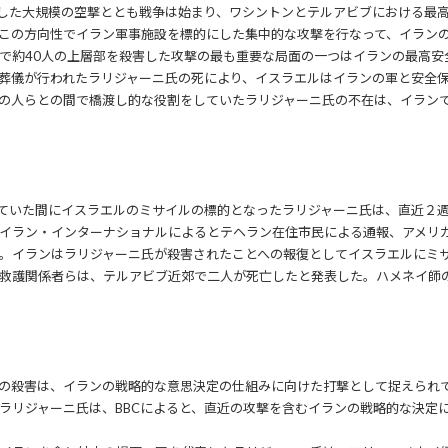
始した大規模の空撃ととも戦争は始まり、ワシントンとテルアビブにおける最
この方向性でイラン軍事施設を標的にした集中的な攻撃を行なって、イラン
で約40人の上層部を殺害した攻撃の最も重要な局面の一つはイランの最高安
葬儀が行われたラリジャーニ氏の死により、イスラエルはイランの軍と安全
の人らとの間で橋渡し的な役割をしていたラリジャーニ氏の不在は、イラン
ていた間にイスラエルのミサイルの標的となったラリジャーニ氏は、直近２
イラン・インターナショナルによるとテヘラン在住市民による通報、アメリ
。イランはラリジャーニ氏が殺害されたことへの報復としてイスラエルにミ
救護関係者らは、テルアビブ近郊で二人が死亡したと発表した。ハメネイ師
の殺害は、イランの戦略的な意思決定の仕組みに向けた打撃として捉えられ
ラリジャーニ氏は、BBCによると、直近の攻撃を含むイランの戦略的な決定