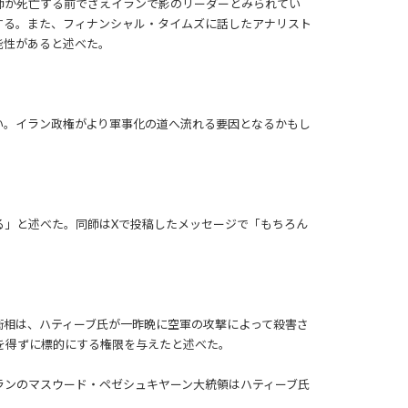
師が死亡する前でさえイランで影のリーダーとみられてい
する。また、フィナンシャル・タイムズに話したアナリスト
能性があると述べた。
い。イラン政権がより軍事化の道へ流れる要因となるかもし
る」と述べた。同師はXで投稿したメッセージで「もちろん
衛相は、ハティーブ氏が一昨晩に空軍の攻撃によって殺害さ
を得ずに標的にする権限を与えたと述べた。
ランのマスウード・ペゼシュキヤーン大統領はハティーブ氏