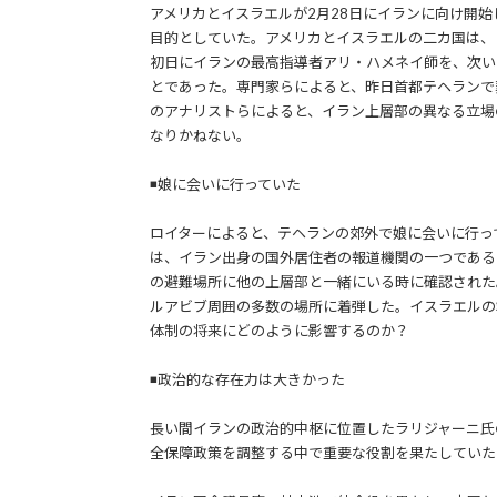
アメリカとイスラエルが2月28日にイランに向け開
目的としていた。アメリカとイスラエルの二カ国は、
初日にイランの最高指導者アリ・ハメネイ師を、次い
とであった。専門家らによると、昨日首都テヘランで
のアナリストらによると、イラン上層部の異なる立場
なりかねない。
◾️娘に会いに行っていた
ロイターによると、テヘランの郊外で娘に会いに行っ
は、イラン出身の国外居住者の報道機関の一つである
の避難場所に他の上層部と一緒にいる時に確認された
ルアビブ周囲の多数の場所に着弾した。イスラエルの
体制の将来にどのように影響するのか？
◾️政治的な存在力は大きかった
長い間イランの政治的中枢に位置したラリジャーニ氏
全保障政策を調整する中で重要な役割を果たしていた