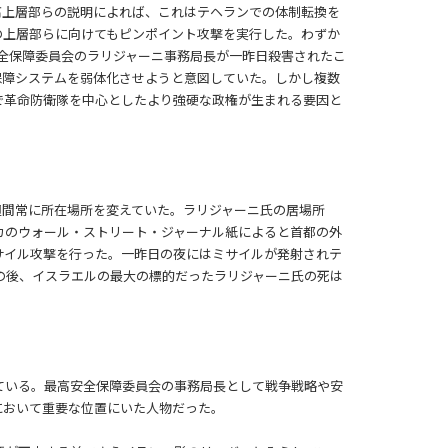
高上層部らの説明によれば、これはテヘランでの体制転換を
の上層部らに向けてもピンポイント攻撃を実行した。わずか
全保障委員会のラリジャーニ事務局長が一昨日殺害されたこ
保障システムを弱体化させようと意図していた。しかし複数
で革命防衛隊を中心としたより強硬な政権が生まれる要因と
週間常に所在場所を変えていた。ラリジャーニ氏の居場所
カのウォール・ストリート・ジャーナル紙によると首都の外
サイル攻撃を行った。一昨日の夜にはミサイルが発射されテ
の後、イスラエルの最大の標的だったラリジャーニ氏の死は
ている。最高安全保障委員会の事務局長として戦争戦略や安
において重要な位置にいた人物だった。