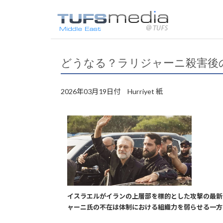
どうなる？ラリジャーニ殺害後
2026年03月19日付 Hurriyet 紙
イスラエルがイランの上層部を標的とした攻撃の最新
ャーニ氏の不在は体制における組織力を弱らせる一方