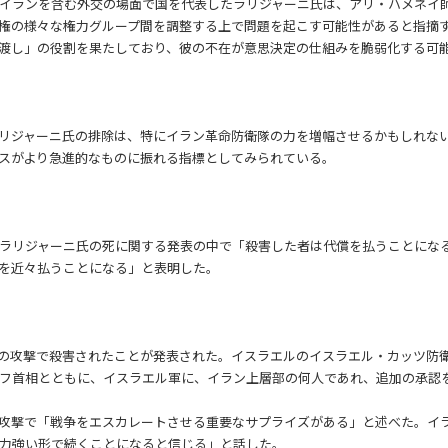
イランを含む外交の場面で国を代表したラリジャーニ氏は、アリ・ハメネイ
権の様々な権力グループ間を調整する上で問題を起こす可能性があると指摘
渡し」の役割を果たしており、彼の不在が意思決定の仕組みを脆弱化する可
リジャーニ氏の排除は、特にイラン革命防衛隊の力を増幅させるかもしれな
スがより急進的なものに振れる指標としてみられている。
ラリジャーニ氏の死に関する発表の中で「殺害した者は代償を払うことにな
を近々払うことになる」と表明した。
の攻撃で殺害されたことが発表された。イスラエルのイスラエル・カッツ防
フ首相とともに、イスラエル軍に、イラン上層部の何人であれ、追加の承認
攻撃で「戦争をエスカレートさせる重要なサプライズがある」と述べた。イ
力強い形で続くことになると信じる」と話した。