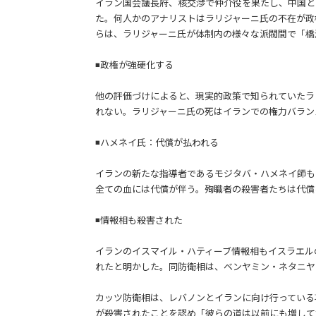
イラン国会議長府、核交渉で仲介役を果たし、中国と
た。何人かのアナリストはラリジャーニ氏の不在が政
らは、ラリジャーニ氏が体制内の様々な派閥間で「橋
◾️政権が強硬化する
他の評価づけによると、現実的政策で知られていたラ
れない。ラリジャーニ氏の死はイランでの権力バラン
◾️ハメネイ氏：代償が払われる
イランの新たな指導者であるモジタバ・ハメネイ師も
全ての血には代償が伴う。殉職者の殺害者たちは代償
◾️情報相も殺害された
イランのイスマイル・ハティーブ情報相もイスラエル
れたと明かした。同防衛相は、ベンヤミン・ネタニヤ
カッツ防衛相は、レバノンとイランに向け行っている
が殺害されたことを認め「彼らの道は以前にも増して