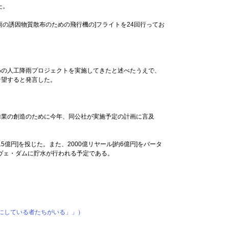
た。
の誘因物質散布のための飛行機の]フライトを24回行ってお
めの人工降雨プロジェクトを実施してきたと述べたうえで、
希望すると発言した。
偉業の創造のために今年、同公社が実施予定の計画に言及
5億円]を投じた。また、2000億リヤール[約6億円]をバータ
ヴェ・ダムに貯水が行われる予定である。
にしている者たちがいる」」）