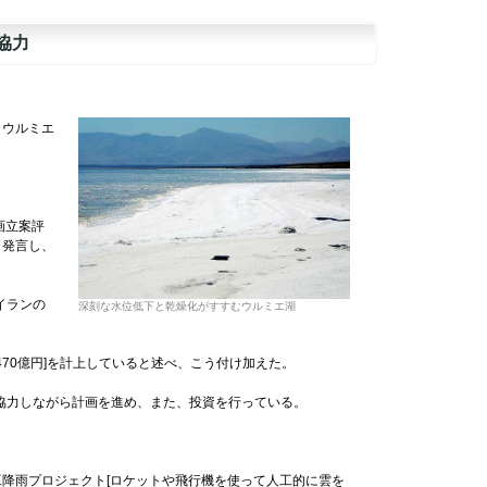
協力
、ウルミエ
。
画立案評
と発言し、
イランの
深刻な水位低下と乾燥化がすすむウルミエ湖
70億円]を計上していると述べ、こう付け加えた。
協力しながら計画を進め、また、投資を行っている。
降雨プロジェクト[ロケットや飛行機を使って人工的に雲を