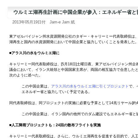
ウルミエ湖再生計画に中国企業が参入：エネルギー省と
2013年05月19日付 Jam-e Jam 紙
東アゼルバイジャン州水資源開発公社のタギー・キャリーミー代表取締役は
湖再生と国内の水資源開発において中国企業と協力していくことを発表した
■アラス川の水をウルミエ湖に
キャリーミー同代表取締役は、[5月18日]土曜日夜、東アゼルバイジャン州企
議会において、イラン大統領と中国国家主席が、両国の相互協力で合意した
次のように述べた。
この中国企業は、
アラス川の水をウルミエ湖に引くプロジェクト
で、
エネルギー省と協力していく予定である。
同代表取締役は、同プロジェクトの実施に必要な予算として14兆リヤール[約4
この中国企業は、イラン国内の他州でのダム建設でもエネルギー省と
■人工降雨プロジェクトも：24回の散布フライトを実施
キャリーミー代表取締役は、さらに、ウルミエ湖再生を促進する目的で、人工