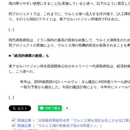
雨の降りやすい状態にすること]も実施していると述べ、以下のように発言し
同プロジェクトでは、これまでに、ウルミエ湖へ流入する河川域で、[人工降雨
り、そのうち9回のフライトは、東アゼルバイジャン州域内で行われた。
[…]
同代表取締役は、イラン国内の最高の技術を結集して、ウルミエ湖再生のた
同プロジェクトの実施により、ウルミエ湖の危機的状況が改善されることを
■「経済的偉業の創造」も
東アゼルバイジャン州水資源開発公社のキャリーミー代表取締役は、経済的
し、こう述べた。
昨年は、[同州南西部の]スィールヴェ・ダム建設に4500億リヤール[約1
ー取引予算から拠出した。今回の建設計画により、今年中にスィール
[…]
関連記事（「治安維持軍総司令官「ウルミエ湖を混乱を生じさせる口実
関連記事（「ウルミエ湖の乾燥化で塩が100億トン」）