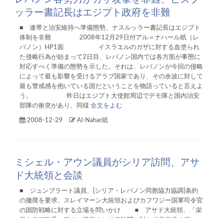
ッラー書記長はエジプト政府を非難
■ 連帯と治安維持へ準備態勢、ナスルッラー書記長はエジプト
体制を非難 2008年12月29日付アル＝ナハール紙（レ
バノン）HP1面 イスラエルのガザに対する血塗られ
た侵略行為が始まって2日目、レバノン国内では各方面が事態に
対応すべく準備の態勢を示した。それは、レバノンが今回の侵略
によって最も影響を受けるアラブ国家であり、その余波に対して
最も警戒感を抱いている国だということを物語っていると言えよ
う。 昨日はエジプト大使館周辺でデモ隊と国内治安
部隊の衝突があり、同様
全文をよむ
2008-12-29
Al-Nahar紙
ミシェル・アウン議員がシリア訪問、アサ
ド大統領と会談
■ ジュンブラート議員、[シリア・レバノン同胞協力協調]条約
の撤廃を要求、スレイマーン大統領およびカフワジー国軍司令官
の国防戦略に対する立場を問いかけ ■ アサド大統領、「栄