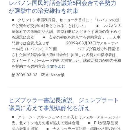
レバノン国民対話会議第5回会合で各勢力
が選挙中の治安維持を約束
■ クリントン米国務長官、セニョーラ首相に：「レバノンの独
立と安全が交渉の対象とされることはない 」 ■ レバノン大
統領府での国民対話会議、国防戦略にとどまらず選挙の安全めぐ
る課題に言及 ■ 安定の確保を約束する共同宣言．．．人事
問題では合意成立せず 2009年03月03日付アル＝ナハ
ール紙（レバノン）HP1面 バアブダ宮殿で昨日開催
された国民対話会議の第5回会合に参加した各勢力の指導者は、
ズィヤード・バールード内相の提案した、諸政治勢力が国内平和
を誓約する共同宣言
全文をよむ
2009-03-03
Al-Nahar紙
ヒズブッラー書記長演説、ジュンブラート
議員に応えて事態鎮静化を訴え
■ アミーン・アル＝ジュマイエル氏とミシェル・アル＝ムッル
氏、北マトン地方の選挙協力で最終合意 ■ EUが選挙監視
団の派遣を提案 ■ ナスルッラー書記長、鎮静化の呼びかけ