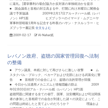
に返礼。[選挙勝利の場合]協力か反対派の単独統治かを提示
■ 国会議長と首相の対立高まる中、打開に向け木曜日に閣僚会
議で予算協議 2009年2月17日アル＝ナハール紙（レバ
ノン）HP1面 ヒズブッラーのイマード・ムグニーヤ
軍事幹部暗殺1周年を記念する昨夜のハサン・ナスルッラー・ヒ
ズブッラー書記長
全文をよむ
2009-02-17
Al-Nahar紙
レバノン政府、盗聴の国家管理回復へ法制
の整備
■ アウン議員、本紙に対して再びさらに激しい攻撃 ■ ム
スタクバル・ブロック、ベカーアおよび北部における武装化に警
告 ■ 首相府での会合により、盗聴の法的管理が回復
■ 今日から法適用メカニズムと情報隠蔽の防止 2009
年02月03日付アル・ナハール紙（レバノン）HP1面
盗聴問題に関連する全ての省庁、国軍、治安機関および司法関係
者の参加した首相府での会合が到達した諸々の決定によって、こ
の問題は終結したと見てよいのだろうか？ 理論およ