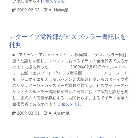
び原則面からすれ
全文をよむ
2009-02-03
Al-Nahar紙
カターイブ党幹部がヒズブッラー書記長を
批判
■ アミーン・アル＝ジュマイエル氏顧問：「ナスルッラー氏は
重大な誤りを犯し、レバノンにおけるイランの全権代表であるか
のように振る舞った」 2009年02月01日付アル＝アハ
ラーム紙（エジプト）HPアラブ世界面 アミーン・ア
ル＝ジュマイエル氏［※レバノン元大統領］率いるカターイブ党
のサジュアーン・カッズィー党首政治顧問は、ヒズブッラーのハ
サン・ナスルッラー書記長が最近の発言において深刻な誤りを犯
し、正式の大使館が存在するにも関わらず、まるでイラン国家の
全権代表であるかのように
全文をよむ
2009-02-01
Al-Ahram紙