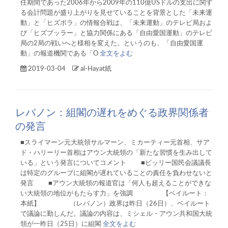
任期間であった2006年から2009年の110億USドルの支出に関す
る会計問題が盛り上がりを見せていることを背景とした「未来運
動」と「ヒズボラ」の情報合戦は、「未来運動」のテレビ局およ
び「ヒズブッラー」と協力関係にある「自由愛国運動」のテレビ
局の2局の戦いへと様相を変えた。というのも、「自由愛国運
動」の報道機関である「O
全文をよむ
2019-03-04
al-Hayat紙
レバノン：組閣の遅れをめぐる政界関係者
の発言
■スライマーン元大統領サルマーン、ミカーティー元首相、サア
ド・ハリーリー首相はアウン大統領の「新たな習慣を生み出して
いる」という発言についてコメント ■ビッリー国民会議議長
は特定のグループに組閣が遅れていることの責任を負わせないと
発言 ■アウン大統領の報道官は「何人も超えることができな
い大統領の地位がもたらす力」を強調 【ベイルート：
本紙】 （レバノン）政界は昨日（26日）、ベイルート
で議論に勤しんだ。議論の内容は、ミシェル・アウン共和国大統
領が一昨日（25日）に組閣
全文をよむ