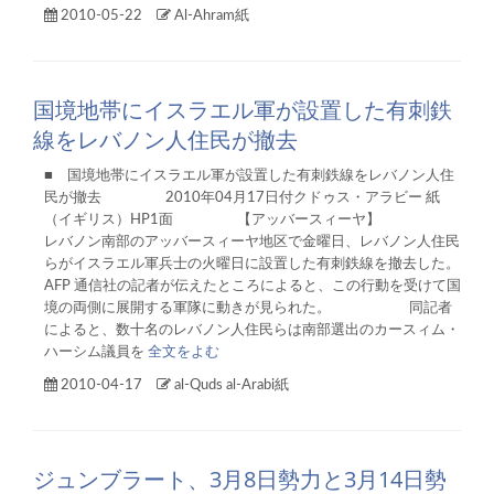
2010-05-22
Al-Ahram紙
国境地帯にイスラエル軍が設置した有刺鉄
線をレバノン人住民が撤去
■ 国境地帯にイスラエル軍が設置した有刺鉄線をレバノン人住
民が撤去 2010年04月17日付クドゥス・アラビー 紙
（イギリス）HP1面 【アッバースィーヤ】
レバノン南部のアッバースィーヤ地区で金曜日、レバノン人住民
らがイスラエル軍兵士の火曜日に設置した有刺鉄線を撤去した。
AFP 通信社の記者が伝えたところによると、この行動を受けて国
境の両側に展開する軍隊に動きが見られた。 同記者
によると、数十名のレバノン人住民らは南部選出のカースィム・
ハーシム議員を
全文をよむ
2010-04-17
al-Quds al-Arabi紙
ジュンブラート、3月8日勢力と3月14日勢