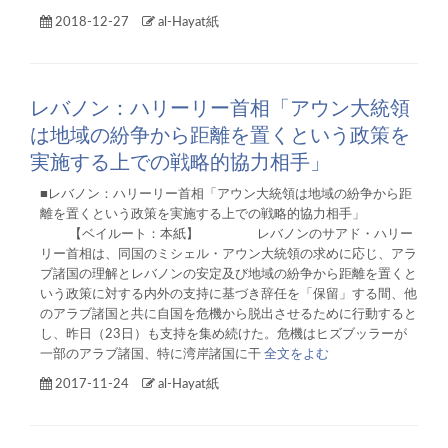
2018-12-27
al-Hayat紙
レバノン：ハリーリー首相「アウン大統領
は地域の紛争から距離を置くという政策を
実施する上での戦略的協力相手」
■レバノン：ハリーリー首相「アウン大統領は地域の紛争から距
離を置くという政策を実施する上での戦略的協力相手」
【ベイルート：本紙】 レバノンのサアド・ハリー
リー首相は、同国のミシェル・アウン大統領の求めに応じ、アラ
ブ諸国の理解とレバノンの安定及び地域の紛争から距離を置くと
いう政策に対する内外の支持に基づき辞任を「保留」する間、他
のアラブ諸国と共に自国を危機から脱出させるために行動すると
し、昨日（23日）も支持を集め続けた。危機はヒズブッラーが
一部のアラブ諸国、特に湾岸諸国に干
全文をよむ
2017-11-24
al-Hayat紙