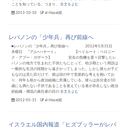
ことを知っている。つまり、
全文をよむ
2013-10-10
al-Hayat紙
レバノンの「少年兵」再び前線へ
■レバノンの「少年兵」再び前線へ 2012年5月31日
木曜日 『アル=ハヤート』 【ベイルート：ベロニー
ク・アブー・ガザーラ】 安全の危機を度々目撃したレ
バノンの地方で生まれた子供たちにとって、幼少期という用語は
一般的な生活の段階から遠ざかってしまった。しかし彼らが子ど
もなのは見た目だけで、彼は頭の中で党派的な考えを抱いてお
り、何年も前から政治組織に所属している。彼らは自分達が10
歳にも満たない子供であることを覚えている者が存在しない政治
的組織・潮流の責任者の目の
全文をよむ
2012-05-31
al-Hayat紙
イスラエル国内報道「ヒズブッラーがレバ