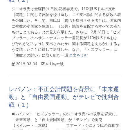
シニオラ氏は金曜日(１日)の記者会見で、110億USドルの支出
（問題）に関して反証を繰り返し、この支出額に関する複数の表
を公開した。そして、同氏は「政治を腐敗させる者とは、国家内
に複数の小国家を建設し、（公共）施設を支配するすべての者た
ちのことである」との見方を示した。さらに、2月16日に「ヒズ
ブッラー」のハサン・ナスルッラー書記長が110億USドルおよ
びそれがどのように支出されたかに関する問題を明らかにするよ
う要請したことに対して返答した。なお、「ヒズブッラー」は
「腐敗との闘い」に取り組む一環
全文をよむ
2019-03-04
al-Hayat紙
レバノン：不正会計問題を背景に「未来運
動」と「自由愛国運動」がテレビで批判合
戦（１）
■レバノン：「ヒズブッラー」のシニオラ氏への攻撃を背景に、
「未来運動」と「自由愛国運動」が「テレビ」で衝突
【ベイルート：本紙】 フアード・シニオラ氏の首相在