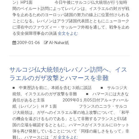
ン）HP1面 今日午後にサルコジ仏大統領が行う短時
間のベイルート訪問によってレバノンは、イスラエルの対ガザ戦
争を止めるためのヨーロッパ諸国の努力の線上に位置付けられる
ことになる。レバノンはアラブ諸国代表団とともにニューヨーク
に滞在中のファウズィー・サッルーフ外相を通して、戦争を止め
る安全保障理事会の決議
全文をよむ
2009-01-06
Al-Nahar紙
サルコジ仏大統領がレバノン訪問へ、イス
ラエルのガザ攻撃とハマースを非難
■ 中東歴訪を前に、本紙を含む３紙に談話 ■ サルコジ大
統領、イスラエルのガザ攻撃を非難 ■ ハマースには大きな
責任があると主張 2009年0１月05日付アル＝ナハール
紙（レバノン）ＨＰ１面 フランスのニコラ・サルコ
ジ大統領は、ガザへのイスラエル軍の地上攻撃について、「和平
の機会を遠ざけるものである」として非難するフランスとEU諸
国の立場を確認するとともに、ハマースがイスラエルにロケット
弾を再び発射していることについて「同様の厳しさをもって」非
難し、ハマースには「ガ
全文をよむ