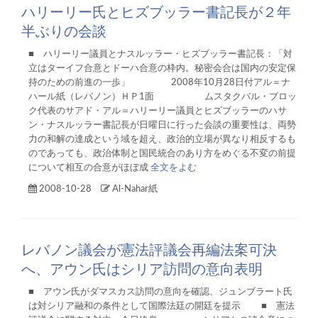
ハリーリー氏とヒズブッラー書記長が２年
半ぶりの会談
■ ハリーリー議員とナスルッラー・ヒズブッラー書記長：「対
立はターイフ合意とドーハ合意の枠内。秘密会合は国内の安定保
持のための前進の一歩」 2008年10月28日付アル＝ナ
ハール紙（レバノン）ＨＰ1面 ムスタクバル・ブロッ
ク代表のサアド・アル＝ハリーリー議員とヒズブッラーのハサ
ン・ナスルッラー書記長が日曜日に行った会談の重要性は、両勢
力の和解の達成という域を超え、政治的立場が異なり相反するも
のであっても、政治体制と国民統合のあり方をめぐる不変の前提
について相互の合意がほぼ成
全文をよむ
2008-10-28
Al-Nahar紙
レバノン議会が憲法評議会再編法案可決
へ、アウン氏はシリア訪問の意向表明
■ アウン氏がダマスカス訪問の意向を確認、ジュンブラート氏
は対シリア融和の条件として国際法廷の開廷を提示 ■ 憲法