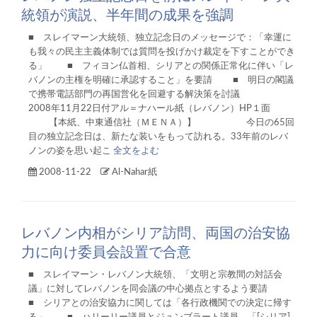
統領が演説、半年間の成果を強調
■ スレイマーン大統領、独立記念日のメッセージで：「幸運に
も我々の民主主義体制では質問を投げかけ裁定を下すことができ
る」 ■ フィヨン仏首相、シリアとの関係正常化に伴い「レ
バノンの主権を明確に承認すること」を要請 ■ 明日の閣議
で携帯電話部門の再国営化を回避する解決策を討議
2008年11月22日付アル＝ナハール紙（レバノン）HP１面
【本紙、中東通信社（ＭＥＮＡ）】 今日の65回
目の独立記念日は、新たな装いをもって訪れる。33年前のレバ
ノンの姿を思い起こ
全文をよむ
2008-11-22
Al-Nahar紙
レバノン内相がシリア訪問、両国の治安協
力に向け委員会設置で合意
■ スレイマーン・レバノン大統領、「文明と宗教間の対話会
議」に対してレバノンを同会議の中心拠点とするよう要請
■ シリアとの治安協力に関しては「各行政機関での決定に帰す