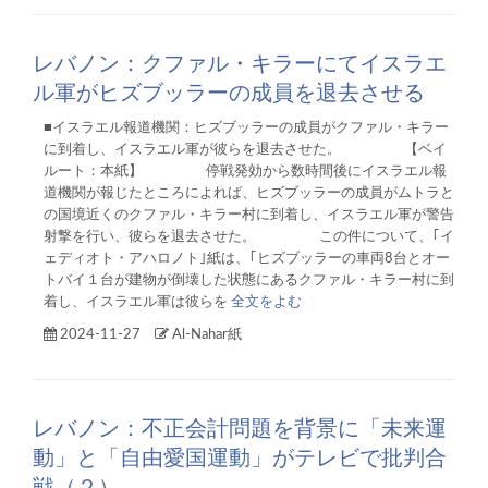
レバノン：クファル・キラーにてイスラエ
ル軍がヒズブッラーの成員を退去させる
■イスラエル報道機関：ヒズブッラーの成員がクファル・キラー
に到着し、イスラエル軍が彼らを退去させた。 【ベイ
ルート：本紙】 停戦発効から数時間後にイスラエル報
道機関が報じたところによれば、ヒズブッラーの成員がムトラと
の国境近くのクファル・キラー村に到着し、イスラエル軍が警告
射撃を行い、彼らを退去させた。 この件について、｢イ
ェディオト・アハロノト｣紙は、｢ヒズブッラーの車両8台とオー
トバイ１台が建物が倒壊した状態にあるクファル・キラー村に到
着し、イスラエル軍は彼らを
全文をよむ
2024-11-27
Al-Nahar紙
レバノン：不正会計問題を背景に「未来運
動」と「自由愛国運動」がテレビで批判合
戦（２）