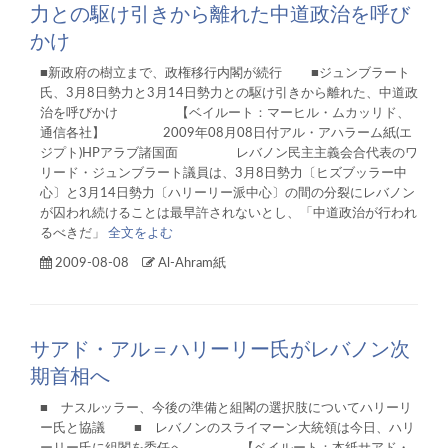
力との駆け引きから離れた中道政治を呼び
かけ
■新政府の樹立まで、政権移行内閣が続行 ■ジュンブラート
氏、3月8日勢力と3月14日勢力との駆け引きから離れた、中道政
治を呼びかけ 【ベイルート：マーヒル・ムカッリド、
通信各社】 2009年08月08日付アル・アハラーム紙(エ
ジプト)HPアラブ諸国面 レバノン民主主義会合代表のワ
リード・ジュンブラート議員は、3月8日勢力〔ヒズブッラー中
心〕と3月14日勢力〔ハリーリー派中心〕の間の分裂にレバノン
が囚われ続けることは最早許されないとし、「中道政治が行われ
るべきだ」
全文をよむ
2009-08-08
Al-Ahram紙
サアド・アル＝ハリーリー氏がレバノン次
期首相へ
■ ナスルッラー、今後の準備と組閣の選択肢についてハリーリ
ー氏と協議 ■ レバノンのスライマーン大統領は今日、ハリ