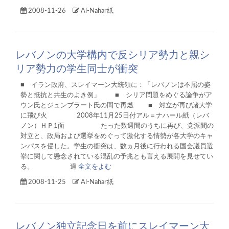
2008-11-26
Al-Nahar紙
レバノンの大学構内で反シリア勢力と親シ
リア勢力の学生同士が衝突
■ イラン政府、スレイマーン大統領に：「レバノンは不屈の姿
勢と抵抗と共生のよき例」 ■ シリア問題をめぐる論争がア
ウン氏とジュンブラート氏の間で再燃 ■ 対立が再び諸大学
に飛び火 2008年11月25日付アル＝ナハール紙（レバ
ノン）ＨＰ1面 たった数週間のうちに再び、党派間の
対立と、政局および選挙をめぐって激化する情勢が各大学のキャ
ンパスを侵した。学生の衝突は、数ヵ月後に行われる国会議員選
挙に関して懸念されている混乱の予兆とも言える展開を見せてい
る。 過
全文をよむ
2008-11-25
Al-Nahar紙
レバノン独立記念日を前にスレイマーン大