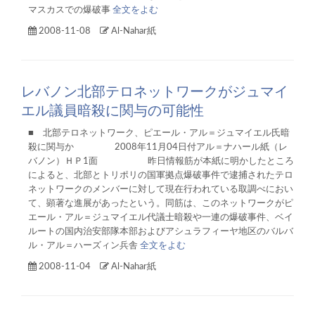
マスカスでの爆破事
全文をよむ
2008-11-08
Al-Nahar紙
レバノン北部テロネットワークがジュマイ
エル議員暗殺に関与の可能性
■ 北部テロネットワーク、ピエール・アル＝ジュマイエル氏暗
殺に関与か 2008年11月04日付アル＝ナハール紙（レ
バノン）ＨＰ1面 昨日情報筋が本紙に明かしたところ
によると、北部とトリポリの国軍拠点爆破事件で逮捕されたテロ
ネットワークのメンバーに対して現在行われている取調べにおい
て、顕著な進展があったという。同筋は、このネットワークがピ
エール・アル＝ジュマイエル代議士暗殺や一連の爆破事件、ベイ
ルートの国内治安部隊本部およびアシュラフィーヤ地区のバルバ
ル・アル＝ハーズィン兵舎
全文をよむ
2008-11-04
Al-Nahar紙