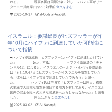
れる。 理事各国は国際社会に対し、レバノン軍がリー
ターニー川南岸において効果的
全文をよむ
2025-10-17
al-Quds al-Arabi紙
イスラエル：参謀総長がヒズブッラーが昨
年10月にハイファに到達していた可能性に
ついて指摘
■ハレヴィ参謀総長「ヒズブッラーはハイファに到達しかけてい
た」 【n.p.：本紙】 ヘブライ語放送の「チャ
ンネル12」によると、イスラエルのヘルジ・ハレヴィ参謀総長
は「もし10月7日にヒズブッラーがイスラエルを攻撃していた
ら、彼らはハイファ市まで到達していたであろう」と述べ
た。 ハレヴィ氏は声明で「ヒズブッラーは同日、複数
の前線で大規模な攻撃を開始する能力を有しており、イスラエル
国内の安全保障への大きな脅威をもたらしかねなかった」と発表
した。 同氏はさらに
全文をよむ
2025-03-02
Al-Nahar紙