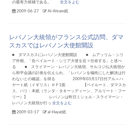
の最有力候補である。
全文をよむ
2009-06-27
Al-Ahram紙
レバノン大統領がフランス公式訪問、ダマ
スカスではレバノン大使館開設
■ ダマスカスにレバノン大使館開設 ■ ムアッリム・シリ
ア外相、「在ベイルート・シリア大使を近々任命する」と述べ
る ■ スライマーン・レバノン大統領、サルコジ仏大統領か
ら和平会議の計画を伝えられ、「レバノンを犠牲にした解決は行
わないとの確認」を得る 2009年03月17日付アル＝ハ
ヤート紙（イギリス）ＨＰ1面 【ベイルート、ダマスカ
ス、パリ：本紙（ランダ・タキーッディーン、アルリート・フー
リー）】 レバノンは昨日ミシェル・スライマーン・
レバノン大統領が行っ
全文をよむ
2009-03-17
al-Hayat紙