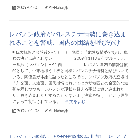
2009-01-05
Al-Nahar紙
レバノン政府がパレスチナ情勢に巻き込ま
れることを警戒、国内の団結を呼びかけ
■ 仏大統領と会談後のハリーリー議員：「危険な情勢であり、単
独の決定は許されない」 2009年1月3日付アル＝ナハ
ール紙（レバノン）HP１面 レバノン国内の情勢は依
然として、中東地域や世界と同様にパレスチナ情勢と結びついて
いる。閣僚筋が本紙に語ったところでは、レバノン政府の立場は
「外交面、人道面、国民感情においてはガザ地区との全面的な連
帯を示しつつも、レバノンが現状を超える事態に追い込まれた
り、巻き込まれたりすることがないよう注意を払う」という原則
によって制御されている。
全文をよむ
2009-01-03
Al-Nahar紙
レバノン各勢力がガザ攻撃を非難、ヒズブ