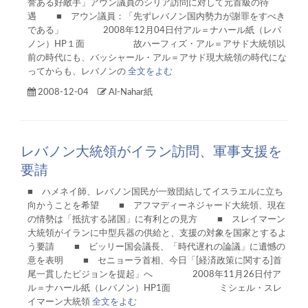
誉ある好敵手」アウン議員のシリア訪問に対して元首級の待
遇 ■ アウン議員：「先ずレバノン国内勢力が謝罪をすべき
である」 2008年12月04日付アル＝ナハール紙（レバ
ノン）HP１面 故ハーフィズ・アル＝アサド大統領以
前の時代にも、バッシャール・アル＝アサド現大統領の時代にな
ってからも、レバノンの
全文をよむ
2008-12-04
Al-Nahar紙
レバノン大統領がイラン訪問、軍事支援を
要請
■ ハメネイ師、レバノン国民が一致団結してイスラエルに立ち
向かうことを希望 ■ アフマディーネジャード大統領、現在
の情勢は「抵抗する諸国」に有利との見方 ■ スレイマーン
大統領がイランに中型兵器の供給と、支援の対象を国家とするよ
う要請 ■ ビッリー国会議長、「時代遅れの論議」に遺憾の
意を表明 ■ セニョーラ首相、今日「[経済政策に関する]首
尾一貫したビジョンを提起」へ 2008年11月26日付ア
ル＝ナハール紙（レバノン）HP1面 ミシェル・スレ
イマーン大統領
全文をよむ