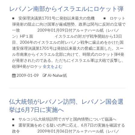
レバノン南部からイスラエルにロケット弾
■ 安保理決議第1701号に発効以来最大の危機 ■ ロケット
弾発射の阻止に向け国軍が厳戒態勢、政界は関与に反対の立場で
一致 2009年01月09日付アル＝ナハール紙（レバノ
ン）HP１面 イスラエルの対ガザ戦争開始から13日
目、2006年のイスラエルの対レバノン戦争に歯止めをかけた国
連安保理決議第1701号は発効以来最大の脅威に直面した。スー
ル市南東からイスラエル北部に向けて、時限式のロケット弾4発
が発射されたのである。ただちにイスラエル軍は大砲で反撃し、
砲弾4発がロケッ
全文をよむ
2009-01-09
Al-Nahar紙
仏大統領がレバノン訪問、レバノン国会選
挙は6月7日に実施へ
■ サルコジ仏大統領訪問でガザと国内情勢について協議へ
■ 選挙実施をめぐる疑いの声に応え、6月7日の実施を確認する
政令 2009年01月06日付アル＝ナハール紙（レバノ