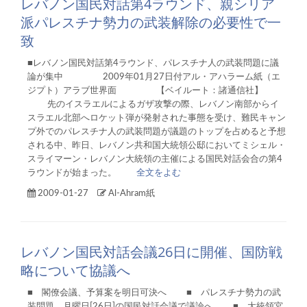
レバノン国民対話第4ラウンド、親シリア
派パレスチナ勢力の武装解除の必要性で一
致
■レバノン国民対話第4ラウンド、パレスチナ人の武装問題に議
論が集中 2009年01月27日付アル・アハラーム紙（エ
ジプト）アラブ世界面 【ベイルート：諸通信社】
先のイスラエルによるガザ攻撃の際、レバノン南部からイ
スラエル北部へロケット弾が発射された事態を受け、難民キャン
プ外でのパレスチナ人の武装問題が議題のトップを占めると予想
される中、昨日、レバノン共和国大統領公邸においてミシェル・
スライマーン・レバノン大統領の主催による国民対話会合の第4
ラウンドが始まった。
全文をよむ
2009-01-27
Al-Ahram紙
レバノン国民対話会議26日に開催、国防戦
略について協議へ
■ 閣僚会議、予算案を明日可決へ ■ パレスチナ勢力の武
装問題、月曜日[26日]の国民対話会議で議論へ ■ 大統領宮