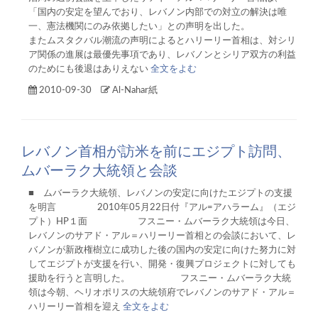
「国内の安定を望んでおり、レバノン内部での対立の解決は唯
一、憲法機関にのみ依拠したい」との声明を出した。
またムスタクバル潮流の声明によるとハリーリー首相は、対シリ
ア関係の進展は最優先事項であり、レバノンとシリア双方の利益
のためにも後退はありえない
全文をよむ
2010-09-30
Al-Nahar紙
レバノン首相が訪米を前にエジプト訪問、
ムバーラク大統領と会談
■ ムバーラク大統領、レバノンの安定に向けたエジプトの支援
を明言 2010年05月22日付『アル=アハラーム』（エジ
プト）HP１面 フスニー・ムバーラク大統領は今日、
レバノンのサアド・アル＝ハリーリー首相との会談において、レ
バノンが新政権樹立に成功した後の国内の安定に向けた努力に対
してエジプトが支援を行い、開発・復興プロジェクトに対しても
援助を行うと言明した。 フスニー・ムバーラク大統
領は今朝、ヘリオポリスの大統領府でレバノンのサアド・アル＝
ハリーリー首相を迎え
全文をよむ