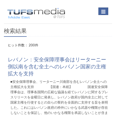
Toggle
navigation
検索結果
ヒット件数： 200件
レバノン：安全保障理事会はリーターニー
側以南を含む全土へのレバノン国家の主権
拡大を支持
■安全保障理事会、リーターニー川南部を含むレバノン全土への
主権拡大を支持 【国連：本紙】 国連安全保障
理事会は、理事各国間の広範な協議を経てレバノンに関するプレ
スリリースを金曜日に発表し、レバノン政府が国内全土に対して
国家主権を行使するとの自らの誓約を全面的に支持する旨を表明
した。これにはレバノン政府の枠外にいかなる武器や権限が存在
しないことを保証し、他のいかなる権限を承認しないことが含ま