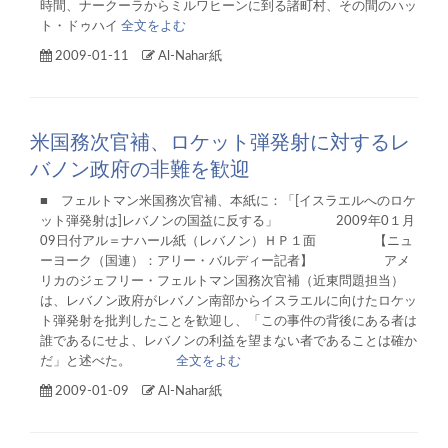
時間、ナークーラからミルワヒーンに到る諸町村、その間のハッ
ト・ドゥハイ
全文をよむ
2009-01-11
Al-Nahar紙
米国務次官補、ロケット弾発射に対するレ
バノン政府の非難を歓迎
■ フェルトマン米国務次官補、本紙に：「[イスラエルへのロケ
ット弾発射は]レバノンの国益に反する」 2009年0１月
09日付アル＝ナハール紙（レバノン）ＨＰ１面 【ニュ
ーヨーク（国連）：アリー・バルディー記者】 アメ
リカのジェフリー・フェルトマン国務次官補（近東問題担当）
は、レバノン政府がレバノン南部からイスラエルに向けたロケッ
ト弾発射を批判したことを歓迎し、「この事件の背後にある者は
誰であるにせよ、レバノンの利益を望まない者であることは確か
だ」と述べた。
全文をよむ
2009-01-09
Al-Nahar紙