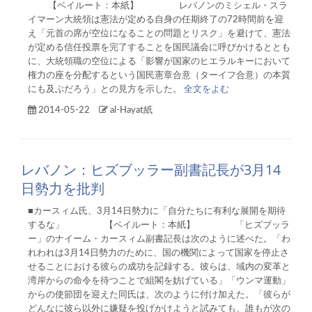
【ベイルート：本紙】 レバノンのミシェル・スラ
イマーン大統領は憲法が定める自身の任期終了の72時間前を迎
え「元首の席が空位になることの問題とリスク」を避けて、憲法
が定める信任投票を完了することを国民議会に呼びかけるととも
に、大統領職の空位による「影響が国家のヒエラルキーにおいて
権力の座を分配するという国民憲章合意（ターイフ合意）の本質
にも及ぶだろう」との見方を示した。
全文をよむ
2014-05-22
al-Hayat紙
レバノン：ヒズブッラー副書記長が3月14
日勢力を批判
■カースィム氏、3月14日勢力に「自分たちに有利な展開を期待
するな」 【ベイルート：本紙】 「ヒズブッラ
ー」のナイーム・カースィム副書記長は次のように述べた。「わ
れわれは3月14日勢力のために、国の機関によって国家を停止さ
せることにおける彼らの成功を記録する。彼らは、域内の変革と
湾岸からの命令を待つことで組閣を妨げている」「ウンマ運動」
からの使節団を迎えた同氏は、次のように付け加えた。「彼らが
どんなに彼ら以外に嫌疑を投げかけようと試みても、誰もが次の