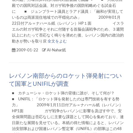
殿での国民対話会議、対ガザ戦争後の国防戦略めぐる試金石
に ■ ジュンブラート議員とラアド議員：「融和が実現して
いるのは両派混住地域での平穏化のみ」 2009年01月
22日付アル＝ナハール紙（レバノン）HP１面 イスラ
エルの対ガザ戦争とそれに付随する首脳会議戦争のため、３週間
以上にわたって否応なく鳴りを潜めた後、レバノン国内の政治的
動きが勢いを取り戻
全文をよむ
2009-01-22
Al-Nahar紙
レバノン南部からのロケット弾発射につい
て国軍とUNIFILが調査
■ カチューシャ・ロケット弾の背後に誰が、そして何が？
■ UNIFIL：「ロケット弾を発射したのは専門技術を有する勢
力」 2009年1月11日付アル＝ナハール紙（レバノン）
HP1面 ガザ戦争がレバノンに影響を及ぼす中で、安
全保障問題は否応なしに主要な課題として関心を集めており、連
日新たな展開を見せている。本紙の得た情報によると、レバノン
治安部隊および国連レバノン暫定軍（UNIFIL）の部隊はこの48