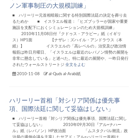
ノン軍事制圧の大規模訓練」
■ ハリーリー元首相暗殺に関する特別国際法廷の決定を葬り去
るためか ■ イスラエル報道：「ヒズブッラーが国家や重要
施設を支配下におくシミュレーションのため大規模訓練」
2010年11月08日付『クドゥス・アラビー』紙（イギリ
ス）HP1面 【ナザレ：ズハイル・アンドラウス（本
紙）】 イスラエルの「高レベルの」治安及び政治情
報筋は昨日月曜日、「イスラエルは最近のレバノン情勢の展開を
非常に懸念している」と述べた。特に最近の展開や、一昨日発行
されたウォールストリートジ
全文をよむ
2010-11-08
al-Quds al-Arabi紙
ハリーリー首相「対シリア関係は優先事
項、国際法廷に関して妥協はしない」
■ ハリーリー首相「対シリア関係は優先事項、国際法廷に関し
て妥協はしない」 2010年09月30日『アル=ナハー
ル』紙（レバノン）HP政治面 「ムスタクバル潮流」政
治局の週例会議を主宰したサアド・アル=ハリーリー首相は、