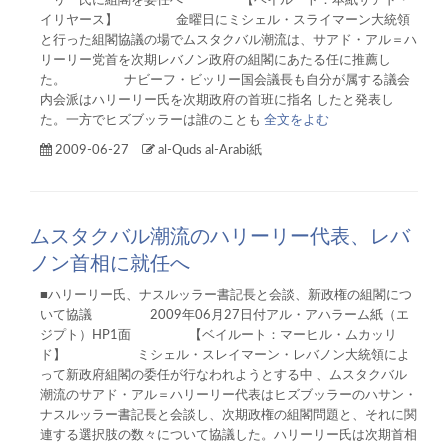
ーリー氏に組閣を委任へ 【ベイルート：本紙サアド・
イリヤース】 金曜日にミシェル・スライマーン大統領
と行った組閣協議の場でムスタクバル潮流は、サアド・アル＝ハ
リーリー党首を次期レバノン政府の組閣にあたる任に推薦し
た。 ナビーフ・ビッリー国会議長も自分が属する議会
内会派はハリーリー氏を次期政府の首班に指名 したと発表し
た。一方でヒズブッラーは誰のことも
全文をよむ
2009-06-27
al-Quds al-Arabi紙
ムスタクバル潮流のハリーリー代表、レバ
ノン首相に就任へ
■ハリーリー氏、ナスルッラー書記長と会談、新政権の組閣につ
いて協議 2009年06月27日付アル・アハラーム紙（エ
ジプト）HP1面 【ベイルート：マーヒル・ムカッリ
ド】 ミシェル・スレイマーン・レバノン大統領によ
って新政府組閣の委任が行なわれようとする中 、ムスタクバル
潮流のサアド・アル＝ハリーリー代表はヒズブッラーのハサン・
ナスルッラー書記長と会談し、次期政権の組閣問題と、それに関
連する選択肢の数々について協議した。ハリーリー氏は次期首相