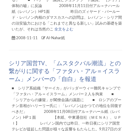
る」 ■ ハリーリー議員とジュンブラート議員、「[シリア]
体制の嘘」に反論 2008年11月11日付アル＝ナハール
紙（レバノン）HP1面 昨日のズィヤード・バールー
ド・レバノン内相のダマスカスへの訪問は、レバノン・シリア間
の治安協力における「これまでと異なる新しい」試みの基礎を築
いたが、それは当然のこ
全文をよむ
2008-11-11
Al-Nahar紙
シリア国営TV、「ムスタクバル潮流」との
繋がりに関する「ファタハ・アル＝イスラ
ーム」メンバーの「自白」を報道
■ シリア系組織「サーイカ」がバッダーウィー難民キャンプで
「ファタハ・アル＝イスラーム」メンバー２人を拘束 ■
「シリアからの嫌疑」が閣僚会議の議題に ■ ロシアのプー
チン首相がハリーリー氏に：「レバノンはかつての地位を回復す
べきだ」 2008年11月08日付アル＝ナハール紙（レバ
ノン）HP１面 【本紙、中東通信社（ＭＥＮＡ）、ＵＰ
Ｉ】 レバノン国内では昨日、一昨日夜にシリア国営
テレビが提起した問題が様々な反響をもたらした。9月27日のダ