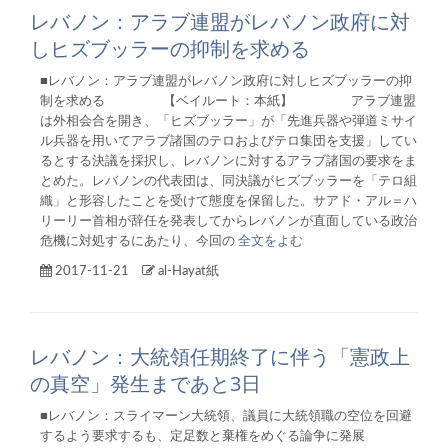
レバノン：アラブ連盟がレバノン政府に対
しヒズブッラーの抑制を求める
■レバノン：アラブ連盟がレバノン政府に対しヒズブッラーの抑
制を求める 【ベイルート：本紙】 アラブ連盟
は外相会合を開き、「ヒズブッラー」が「先進兵器や弾道ミサイ
ル兵器を用いてアラブ諸国のテロおよびテロ集団を支援」してい
るとする決議を採択し、レバノンに対するアラブ諸国の要求をま
とめた。レバノンの代表団は、同決議がヒズブッラーを「テロ組
織」と形容したことを受けて態度を保留した。サアド・アル＝ハ
リーリー首相が辞任を発表してからレバノンが直面している政治
危機に対処するにあたり、今回の
全文をよむ
2017-11-21
al-Hayat紙
レバノン：大統領任期終了に伴う「憲政上
の真空」発生まであと3日
■レバノン：スライマーン大統領、議員に大統領職の空位を回避
するよう要求するも、定足数と棄権をめぐる論争に発展