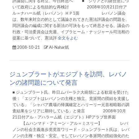
評議会に関する対立、今日終息へ ■ シリアとの諸合意につ
いて政府による包括的な再検討 2008年10月21日付ア
ル＝ナハール紙（レバノン）ＨＰ1面 レバノン議会
は、数年来対立の的として議論されてきた憲法評議会の問題を、
同評議会の編成に関する新法の可決をもって終息させる。議会の
行政・司法委員会は先週、イブラヒーム・ナッジャール司法相の
提案に基づいて、憲法評
全文をよむ
2008-10-21
Al-Nahar紙
ジュンブラートがエジプトを訪問、レバノ
ンの諸問題について発言
■ ジュンブラート氏、昨日ムバーラク大統領による歓迎を受けた
後：「エジプトはレバノンの主権と独立、党派間の団結を支援し
ている」「シャバア農場の帰属確定とハリーリー元首相暗殺の調
査結果をシリアに期待している」と発言 2008年10月
21日付アル・アハラーム紙（エジプト）HPアラブ世界面
【ムハンマド・アミーン・アル＝ミスリー】 レバ
ノンの社会主義進歩党党首ワリード・ジュンブラート氏は、レバ
ノンの主権・独立・安定、そしてレバノン各派間の団結強化のた